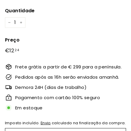
Quantidade
−
+
Preço
Preço
€12
€12,24
24
normal
Frete grátis a partir de € 299 para a península.
Pedidos após as 16h serão enviados amanhã.
Demora 24H (dias de trabalho)
Pagamento com cartão 100% seguro
Em estoque
Imposto incluído.
Envio
calculado na finalização da compra.