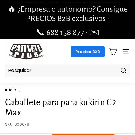
Pular
🔥 ¿Empresa o autónomo? Consigue
para
slideshow
PRECIOS B2B exclusivos ·
o
pausa
Conteúdo
📞 688 158 877 · ✉️
pengchengbrillante@gmail.com
P
Precios B2B
A
NAV
T
I
N
Pesq
E
Início
/
T
E
Caballete para para kukirin G2
P
Max
L
U
SKU:
S00678
S.