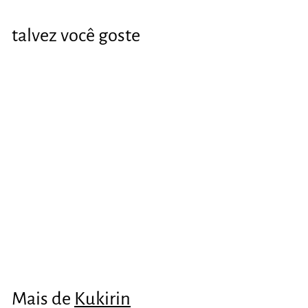
talvez você goste
Caballete para
para kukirin G2
Max
€12
€
24
1
2
,
Mais de
Kukirin
2