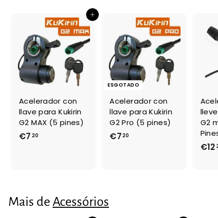
4
Adicionar ao Carrinho de Compras
ESGOTADO
Acelerador con
Acelerador con
Acel
llave para Kukirin
llave para Kukirin
lleve
G2 MAX (5 pines)
G2 Pro (5 pines)
G2 m
Pine
€7
€
€7
€
20
20
€12
7
7
,
,
2
2
0
0
Mais de
Acessórios