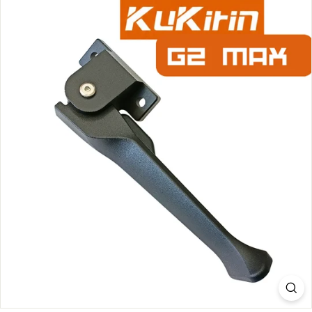
C
O
M