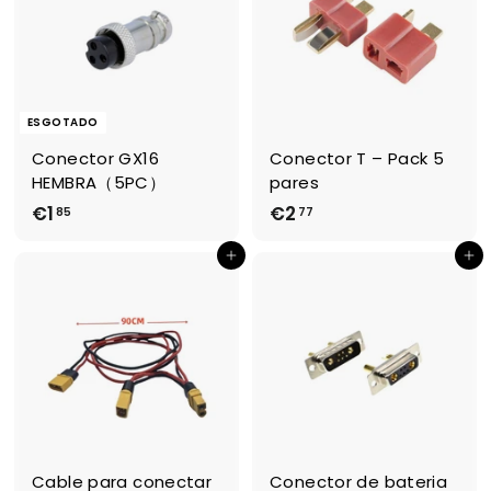
€
0
,
4
3
ESGOTADO
Conector GX16
Conector T – Pack 5
HEMBRA（5PC）
pares
€1
€
€2
€
85
77
1
2
Adicionar ao Carrinho de Compras
Adicionar ao Carrinho de Compras
,
,
8
7
5
7
Cable para conectar
Conector de bateria