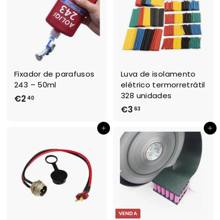
e
,
€
2
0
3
,
6
2
Fixador de parafusos
Luva de isolamento
243 – 50ml
elétrico termorretrátil
328 unidades
€2
€
40
€3
€
63
2
3
,
Adicionar ao Carrinho de Compras
Adicionar ao Carrinho de Compras
,
4
6
0
3
VENDA