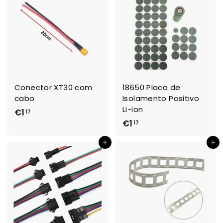
9
8
2
Conector XT30 com
18650 Placa de
cabo
Isolamento Positivo
Li-ion
€1
€
17
€1
€
17
1
1
,
Adicionar ao Carrinho de Compras
Adicionar ao Carrinho de Compras
,
1
1
7
7