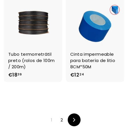
,
8
3
6
8
Tubo termorretrátil
Cinta impermeable
preto (rolos de 100m
para batería de litio
/ 200m)
8CM*50M
€18
€
€12
€
39
24
1
1
8
2
,
,
3
2
9
4
1
2
Seguinte