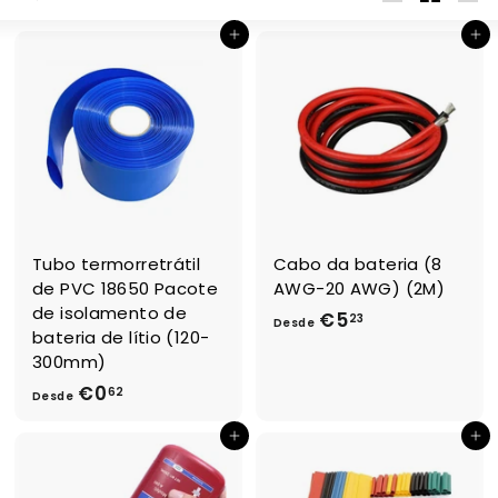
Large
Small
List
C
Adicionar ao Carrinho de Compras
Adicionar ao Carrinho de Compras
O
M
Tubo termorretrátil
Cabo da bateria (8
de PVC 18650 Pacote
AWG-20 AWG) (2M)
de isolamento de
€5
D
23
Desde
bateria de lítio (120-
e
300mm)
s
€0
D
62
Desde
d
e
e
Adicionar ao Carrinho de Compras
Adicionar ao Carrinho de Compras
s
€
d
5