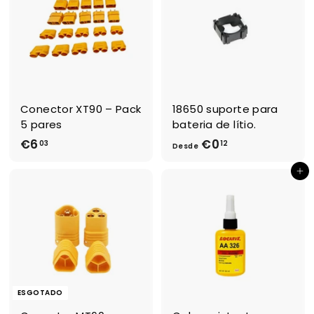
3
e
€
6
,
0
9
Conector XT90 – Pack
18650 suporte para
5 pares
bateria de lítio.
€6
€
€0
D
03
12
Desde
6
e
Adicionar ao Carrinho de Compras
,
s
0
d
3
e
€
0
,
1
ESGOTADO
2