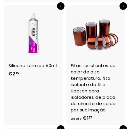
4
s
Adicionar ao Carrinho de Compras
Adicionar ao Carrinho de Compras
,
d
6
e
7
€
3
,
6
3
Silicone térmico 50ml
Fitas resistentes ao
calor de alta
€2
€
15
temperatura, fita
2
isolante de fita
,
Kapton para
1
isoladores de placa
5
de circuito de solda
por sublimação
€1
D
17
Desde
e