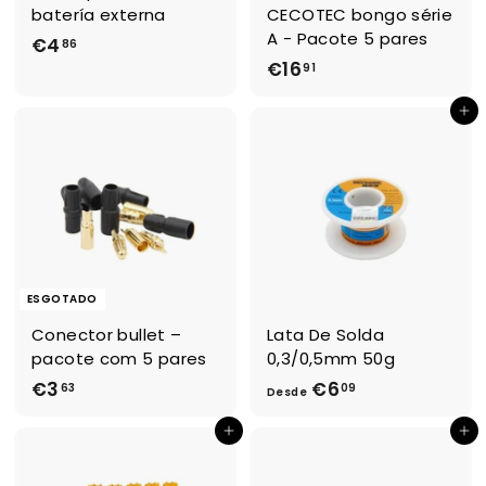
batería externa
CECOTEC bongo série
A - Pacote 5 pares
€4
€
86
€16
€
91
4
1
,
Adicionar ao Carrinho de Compras
6
8
,
6
9
1
ESGOTADO
Conector bullet –
Lata De Solda
pacote com 5 pares
0,3/0,5mm 50g
€3
€
€6
D
63
09
Desde
3
e
Adicionar ao Carrinho de Compras
Adicionar ao Carrinho de Compras
,
s
6
d