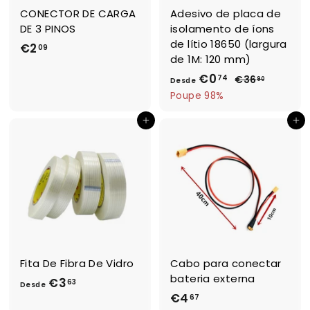
CONECTOR DE CARGA
Adesivo de placa de
DE 3 PINOS
isolamento de íons
de lítio 18650 (largura
€2
€
09
de 1M: 120 mm)
2
€0
D
P
74
€36
€
90
,
Desde
r
3
e
Poupe 98%
0
e
6
s
9
,
Adicionar ao Carrinho de Compras
ç
Adicionar ao Carrinho de Compras
d
9
o
e
0
n
€
o
0
r
,
m
a
7
l
4
Fita De Fibra De Vidro
Cabo para conectar
bateria externa
€3
D
63
Desde
€4
€
67
e