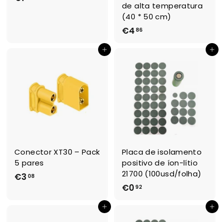
de alta temperatura
1
(40 * 50 cm)
,
€4
€
86
1
4
7
Adicionar ao Carrinho de Compras
Adicionar ao Carrinho de Compras
,
8
6
Conector XT30 – Pack
Placa de isolamento
5 pares
positivo de íon-lítio
21700 (100usd/folha)
€3
€
08
€0
€
92
3
0
,
Adicionar ao Carrinho de Compras
Adicionar ao Carrinho de Compras
,
0