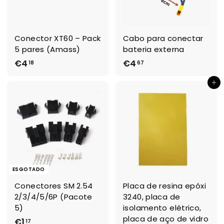
Conector XT60 – Pack
Cabo para conectar
5 pares (Amass)
bateria externa
€4
€
€4
€
18
67
4
4
Adicionar ao Carrinho de Compras
,
,
1
6
8
7
ESGOTADO
Conectores SM 2.54
Placa de resina epóxi
2/3/4/5/6P (Pacote
3240, placa de
5)
isolamento elétrico,
placa de aço de vidro
€1
€
17