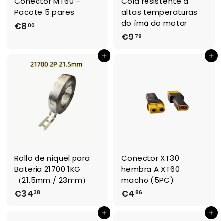
Conector MT60 –
Cola resistente a
Pacote 5 pares
altas temperaturas
do ímã do motor
€8
€
00
€9
€
78
8
9
,
Adicionar ao Carrinho de Compras
Adicionar ao Carrinho de Compras
,
0
7
0
8
Rollo de niquel para
Conector XT30
Bateria 21700 1KG
hembra A XT60
（21.5mm / 23mm）
macho (5PC)
€34
€
€4
€
38
86
3
4
Adicionar ao Carrinho de Compras
Adicionar ao Carrinho de Compras
4
,