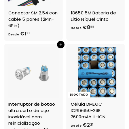
Conector SM 2.54 con
18650 5M Bateria de
cable 5 pares (2Pin-
Lítio Níquel Cinto
6Pin)
€8
D
55
Desde
€1
D
91
e
Desde
e
s
Adicionar ao Carrinho de Compras
s
d
d
e
e
€
€
8
1
,
,
5
9
5
ESGOTADO
1
Interruptor de botão
Célula DMEGC
ultra curto de aço
ICR18650-26E
inoxidável com
2600mAh LI-ION
reinicialização
€2
D
21
Desde