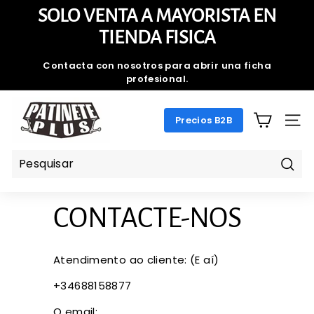
Pular
SOLO VENTA A MAYORISTA EN
para
slideshow
TIENDA FISICA
o
pausa
Conteúdo
Contacta con nosotros para abrir una ficha
profesional.
Tel：688158877 Email：patineteplus@gmail.com
P
Precios B2B
A
NAV
T
I
N
Pesq
E
CONTACTE-NOS
T
E
P
Atendimento ao cliente: (E aí)
L
+34688158877
U
S.
O email: