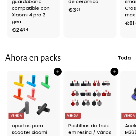
guardabarro
de ceramica
sma
compatible con
Cros
€3
€
01
Xiaomi 4 pro 2
max
3
gen
€61
,
€24
€
54
0
2
1
4
,
Ahora en packs
Toda
5
4
Adicionar ao Carrinho de Compras
Adicionar ao Carrinho de Compras
VENDA
VENDA
VENDA
apertos para
Pastilhas de freio
Acel
scooter xiaomi
em resina / Vários
M365