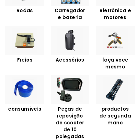
C
Rodas
Carregador
eletrônica e
O
e bateria
motores
M
Freios
Acessórios
faça você
mesmo
consumíveis
Peças de
productos
reposição
de segunda
de scooter
mano
de 10
polegadas