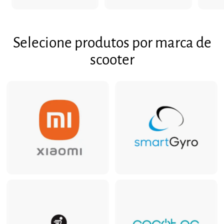
,
4
5
,
9
5
Selecione produtos por marca de
4
scooter