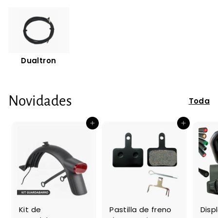
Dualtron
Novidades
Toda
Adicionar ao Carrinho de Compras
Adicionar ao Carrinho de Compras
Kit de
Pastilla de freno
Disp