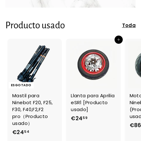
Producto usado
Toda
Adicionar ao Carrinho de Compras
ESGOTADO
Mastil para
Llanta para Aprilia
Moto
Ninebot F20, F25,
eSR1 [Producto
Nine
F30, F40,F2,F2
usado]
(Pro
pro（Producto
usa
€24
€
59
usado）
€8
2
€24
€
54
4
2