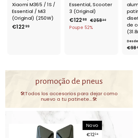
Xiaomi M365 / 1S /
Essential, Scooter
alum
Essential / Mi3
3 (Original)
pati
(Original) (250W)
dise
P
€122
€
P
88
€258
€
30
de c
€122
€
r
r
2
99
1
Poupe 52%
(31
e
e
5
1
2
8
ç
ç
2
Desd
2
,
o
o
€98
2
,
3
d
n
,
0
8
e
o
9
8
s
r
9
a
m
promoção de pneus
l
a
d
l
🛠️Todos los accesorios para dejar como
o
nuevo a tu patinete...🛠️
Novo
€12
€12,24
24