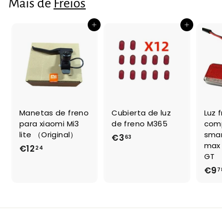
Mais de
Freios
Adicionar ao Carrinho de Compras
Adicionar ao Carrinho de Compras
Manetas de freno
Cubierta de luz
Luz 
para xiaomi Mi3
de freno M365
comp
lite （Original）
smar
€3
€
63
max 
€12
€
24
3
GT
1
,
€9
7
2
6
,
3
2
4