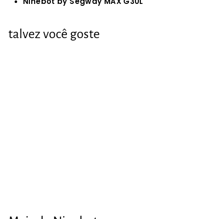
Ninebot by Segway MAX G30L
talvez você goste
Alavanca de freio
para Ninebot MAX
G30
€7
€
07
7
,
0