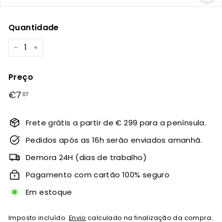
Quantidade
−
+
Preço
Preço
€7
€7,07
07
normal
Frete grátis a partir de € 299 para a península.
Pedidos após as 16h serão enviados amanhã.
Demora 24H (dias de trabalho)
Pagamento com cartão 100% seguro
Em estoque
Imposto incluído.
Envio
calculado na finalização da compra.