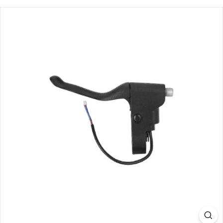
S.
C
O
M