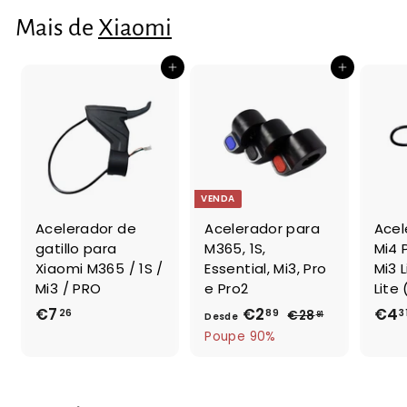
0
Mais de
Xiaomi
9
Adicionar ao Carrinho de Compras
Adicionar ao Carrinho de Compras
VENDA
Acelerador de
Acelerador para
Acel
gatillo para
M365, 1S,
Mi4 
Xiaomi M365 / 1S /
Essential, Mi3, Pro
Mi3 L
Mi3 / PRO
e Pro2
Lite
€7
€
€2
D
P
€4
26
89
3
€28
€
91
Desde
r
2
7
e
Poupe 90%
e
8
,
s
,
ç
2
d
9
o
6
e
1