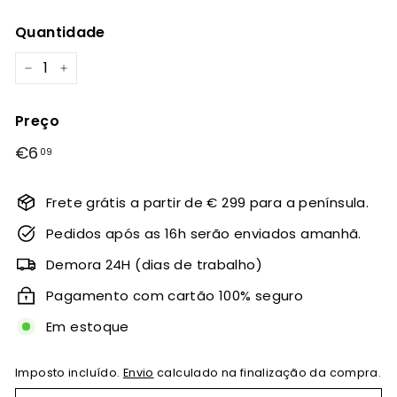
Quantidade
−
+
Preço
Preço
€6
€6,09
09
normal
Frete grátis a partir de € 299 para a península.
Pedidos após as 16h serão enviados amanhã.
Demora 24H (dias de trabalho)
Pagamento com cartão 100% seguro
Em estoque
Imposto incluído.
Envio
calculado na finalização da compra.