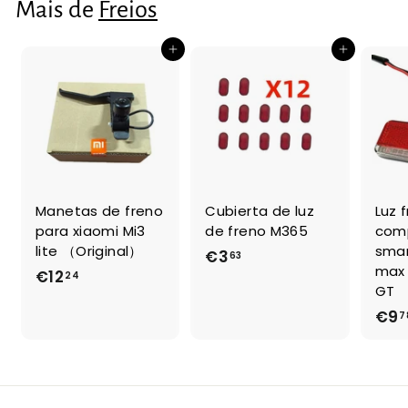
Mais de
Freios
n
€
o
2
r
Adicionar ao Carrinho de Compras
Adicionar ao Carrinho de Compras
,
m
a
8
l
9
Manetas de freno
Cubierta de luz
Luz 
para xiaomi Mi3
de freno M365
comp
lite （Original）
smar
€3
€
63
max 
€12
€
24
3
GT
1
,
€9
7
2
6
,
3
2
4