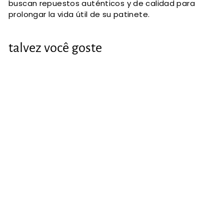
buscan repuestos auténticos y de calidad para
prolongar la vida útil de su patinete.
talvez você goste
Freno tambor
para xiaomi Mi3
Lite
€6
€
09
6
,