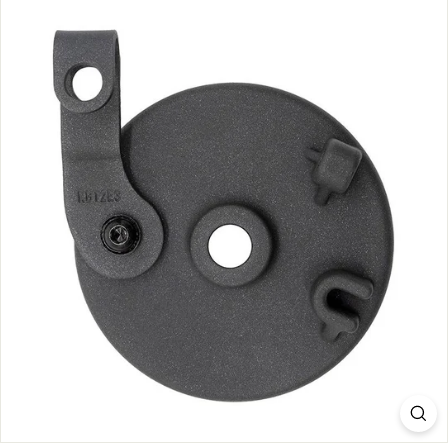
C
O
M