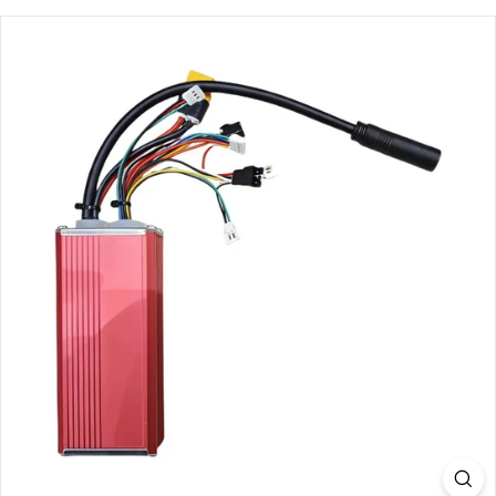
S.
C
O
M