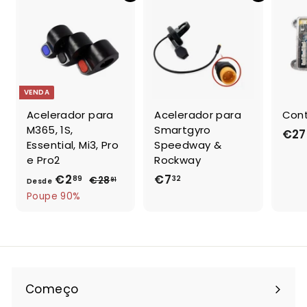
VENDA
Acelerador para
Acelerador para
Cont
M365, 1S,
Smartgyro
€27
Essential, Mi3, Pro
Speedway &
e Pro2
Rockway
€2
D
P
€7
€
89
32
€28
€
91
Desde
r
2
e
7
Poupe 90%
e
8
s
,
,
ç
d
3
9
o
e
2
1
n
€
o
2
r
Começo
,
m