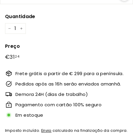
Quantidade
−
+
Preço
Preço
€31
€31,24
24
normal
Frete grátis a partir de € 299 para a península.
Pedidos após as 16h serão enviados amanhã.
Demora 24H (dias de trabalho)
Pagamento com cartão 100% seguro
Em estoque
Imposto incluído.
Envio
calculado na finalização da compra.