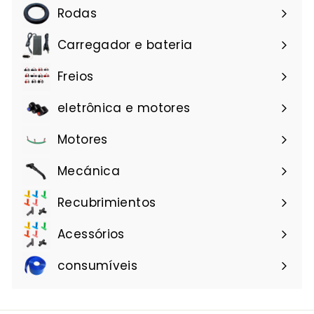
a
8
Rodas
l
9
Carregador e bateria
Freios
eletrônica e motores
Motores
Mecánica
Recubrimientos
Acessórios
consumíveis