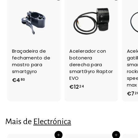
Braçadeira de
Acelerador con
Acel
fechamento de
botonera
gati
mastro para
derecha para
sma
smartgyro
smartGyro Raptor
rock
EVO
spee
€4
€
80
max 
€12
€
24
4
€7
2
1
,
2
8
,
0
2
Mais de
Electrónica
4
Adicionar ao Carrinho de Compras
Adicionar ao Carrinho de Compras