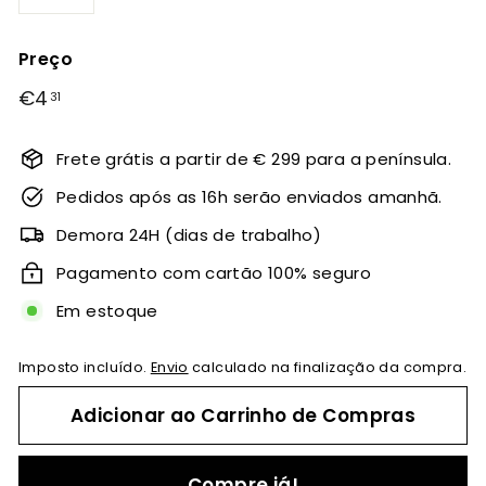
−
+
Preço
Preço
€4
€4,31
31
normal
Frete grátis a partir de € 299 para a península.
Pedidos após as 16h serão enviados amanhã.
Demora 24H (dias de trabalho)
Pagamento com cartão 100% seguro
Em estoque
Imposto incluído.
Envio
calculado na finalização da compra.
Adicionar ao Carrinho de Compras
Compre já!