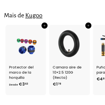
0
1
,
7
9
Mais de
Kugoo
2
Adicionar ao Carrinho de Compras
Adicionar ao Carrinho de Compras
Protector del
Camara aire de
Puño
marco de la
10×2.5 120G
para
horquilla
(Recta)
€4
8
€3
D
€1
€
63
78
Desde
e
1
s
,
d
7