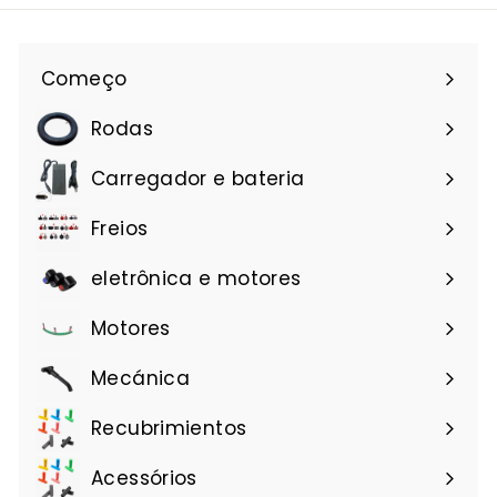
e
8
€
3
Começo
,
6
Rodas
3
Carregador e bateria
Freios
eletrônica e motores
Motores
Mecánica
Recubrimientos
Acessórios