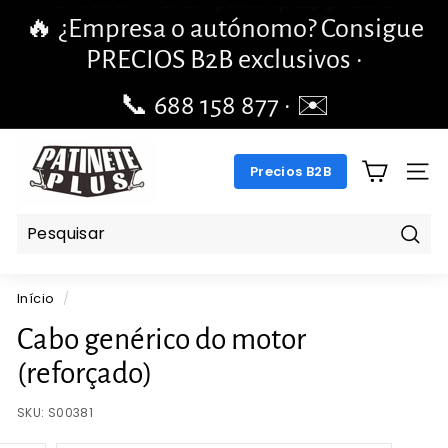
Pular
🔥 ¿Empresa o autónomo? Consigue
para
slideshow
PRECIOS B2B exclusivos ·
o
pausa
Conteúdo
📞 688 158 877 · ✉️
pengchengbrillante@gmail.com
P
Precios B2B
A
NAV
T
I
N
Pesq
E
Início
/
T
E
Cabo genérico do motor
P
(reforçado)
L
U
SKU:
S00381
S.