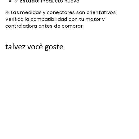
✅
Estado:
Producto nuevo
⚠️ Las medidas y conectores son orientativos.
Verifica la compatibilidad con tu motor y
controladora antes de comprar.
talvez você goste
Cabo genérico do
motor
(reforçado)
€4
€
31