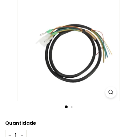
C
O
M
Quantidade