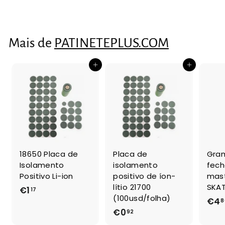
4
,
3
Mais de
PATINETEPLUS.COM
1
Adicionar ao Carrinho de Compras
Adicionar ao Carrinho de Compras
18650 Placa de
Placa de
Gra
Isolamento
isolamento
fec
Positivo Li-ion
positivo de íon-
mast
lítio 21700
SKAT
€1
€
17
(100usd/folha)
€4
8
1
€0
€
92
,