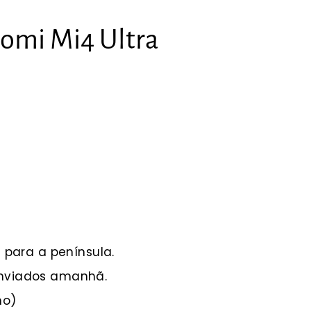
aomi Mi4 Ultra
9 para a península.
enviados amanhã.
ho)