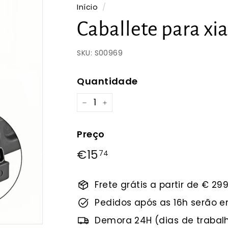
Início
/
Caballete para xi
SKU:
S00969
Quantidade
−
+
Preço
Preço
€15
€15,74
74
normal
Frete grátis a partir de € 29
Pedidos após as 16h serão 
Demora 24H (dias de trabal