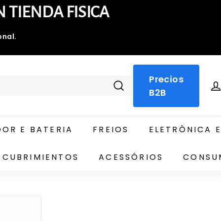
igue PRECIOS B2B exclusivos ·
gbrillante@gmail.com
Precios
B2B
Pesquisar
OR E BATERIA
FREIOS
ELETRÔNICA 
ECUBRIMIENTOS
ACESSÓRIOS
CONSU