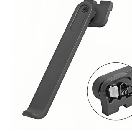
C
O
M