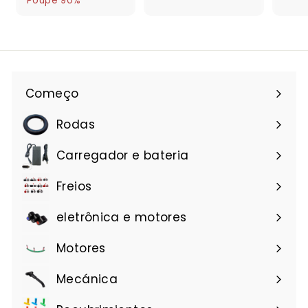
e
7
Poupe 90%
e
8
s
,
,
ç
d
3
9
o
e
2
1
n
€
o
2
r
Começo
,
m
a
8
Rodas
l
9
Carregador e bateria
Freios
eletrônica e motores
Motores
Mecánica