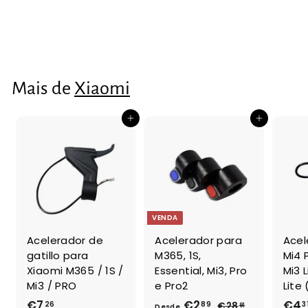
(Original AMG)
€4
€
86
4
,
8
Mais de
Xiaomi
6
Adicionar ao Carrinho de Compras
Adicionar ao Carrinho de Compras
VENDA
Acelerador de
Acelerador para
Acel
gatillo para
M365, 1S,
Mi4 
Xiaomi M365 / 1S /
Essential, Mi3, Pro
Mi3 L
Mi3 / PRO
e Pro2
Lite
€7
€
€2
D
P
€4
26
89
3
€28
€
91
Desde