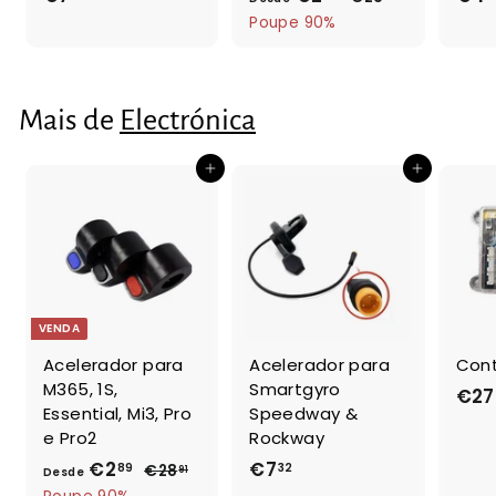
r
2
7
e
Poupe 90%
e
8
,
s
,
ç
2
d
9
o
6
e
1
Mais de
Electrónica
n
€
o
2
r
Adicionar ao Carrinho de Compras
Adicionar ao Carrinho de Compras
,
m
a
8
l
9
VENDA
Acelerador para
Acelerador para
Cont
M365, 1S,
Smartgyro
€27
Essential, Mi3, Pro
Speedway &
e Pro2
Rockway
€2
D
P
€7
€
89
32
€28
€
91
Desde
r
2