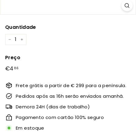
Quantidade
−
+
Preço
Preço
€4
€4,86
86
normal
Frete grátis a partir de € 299 para a península.
Pedidos após as 16h serão enviados amanhã.
Demora 24H (dias de trabalho)
Pagamento com cartão 100% seguro
Em estoque