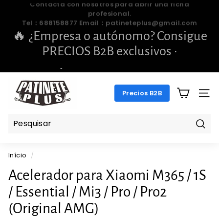
Pular
🔥 ¿Empresa o autónomo? Consigue
para
slideshow
PRECIOS B2B exclusivos ·
o
pausa
Conteúdo
📞 688 158 877 · ✉️
pengchengbrillante@gmail.com
P
Precios B2B
A
NAV
T
I
N
Pesq
E
Início
/
T
E
Acelerador para Xiaomi M365 / 1S
P
/ Essential / Mi3 / Pro / Pro2
L
(Original AMG)
U