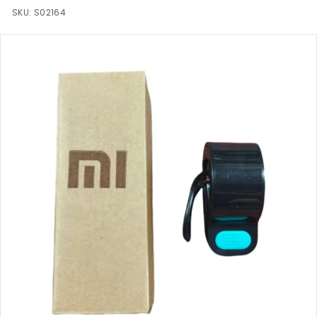
S.
SKU:
S02164
C
O
M