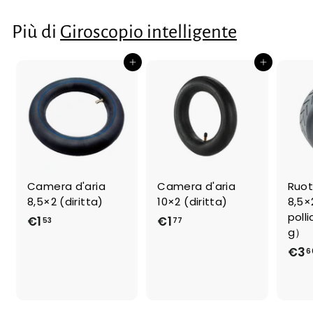
,
1
9
6
Più di
Giroscopio intelligente
2
Aggiungi al carrello
Aggiungi al carrello
Camera d'aria
Camera d'aria
Ruot
8,5×2 (diritta)
10×2 (diritta)
8,5×
poll
€1
€
€1
€
53
77
g）
1
1
€3
6
,
,
5
7
3
7