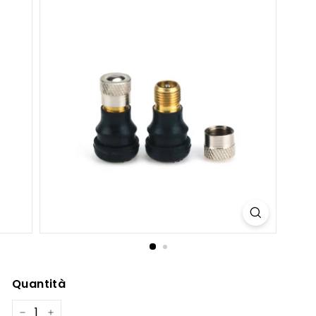
C
O
M
Quantità