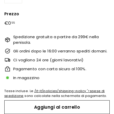
−
+
Prezzo
prezzo
€0
€0,55
55
regolare
Spedizione gratuita a partire da 299€ nella
penisola.
Gli ordini dopo le 16:00 verranno spediti domani.
Ci vogliono 24 ore (giorni lavorativi)
Pagamento con carta sicuro al 100%.
In magazzino
Tasse incluse. Le
/it-it/policies/shipping-policy '>spese di
spedizione
sono calcolate nella schermata di pagamento.
Aggiungi al carrello