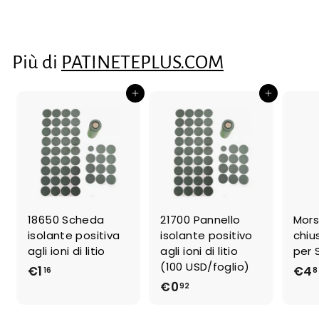
0
,
5
Più di
PATINETEPLUS.COM
5
Aggiungi al carrello
Aggiungi al carrello
18650 Scheda
21700 Pannello
Mors
isolante positiva
isolante positivo
chiu
agli ioni di litio
agli ioni di litio
per 
(100 USD/foglio)
€1
€
€4
16
8
€0
€
92
1
0
,