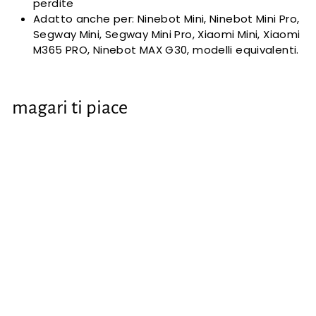
perdite
Adatto anche per: Ninebot Mini, Ninebot Mini Pro,
Segway Mini, Segway Mini Pro, Xiaomi Mini, Xiaomi
M365 PRO, Ninebot MAX G30, modelli equivalenti.
magari ti piace
Valvole tubeless
per scooter（1
pz）
€0
€
55