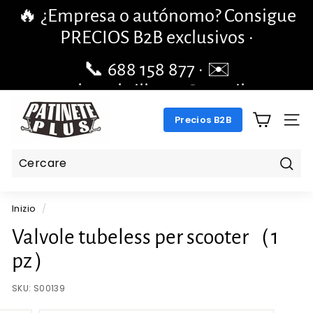
Vai
🔥 ¿Empresa o autónomo? Consigue
direttamente
mettere
PRECIOS B2B exclusivos ·
al
in
contenuto
pausa
📞 688 158 877 · ✉️
le
pengchengbrillante@gmail.com
diapositive
P
Precios B2B
A
NAV
T
I
N
Cerc
E
Inizio
/
T
E
Valvole tubeless per scooter（1
P
pz）
L
U
SKU:
S00139
S.