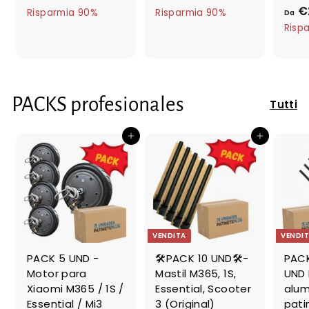
r
r
€
3
7
a
a
Risparmia 90%
Risparmia 90%
Da
e
8
e
,
Risp
€
€
,
3
z
z
3
0
4
2
z
z
,
,
3
o
o
8
7
r
r
4
3
PACKS profesionales
e
e
Tutti
g
g
o
o
Aggiungi al carrello
Aggiungi al carrello
l
l
a
a
r
r
e
e
VENDITA
VENDI
PACK 5 UND -
🛠️PACK 10 UND🛠️-
PACK
Motor para
Mastil M365, 1S,
UND 
Xiaomi M365 / 1S /
Essential, Scooter
alum
Essential / Mi3
3 (Original)
pati