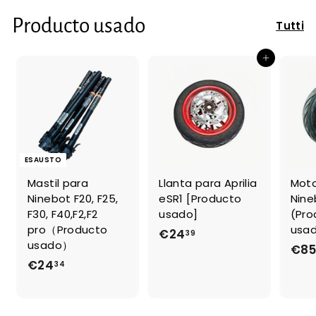
Producto usado
Tutti
Aggiungi al carrello
ESAUSTO
Mastil para
Llanta para Aprilia
Moto
Ninebot F20, F25,
eSR1 [Producto
Nine
F30, F40,F2,F2
usado]
(Pro
pro（Producto
usa
€24
€
39
usado）
€8
2
€24
€
34
4
2
,
4
3