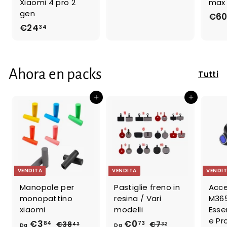
Xiaomi 4 pro 2
max
2
gen
€6
,
€24
€
34
9
2
9
4
,
Ahora en packs
Tutti
3
4
Aggiungi al carrello
Aggiungi al carrello
VENDITA
VENDITA
VENDI
Manopole per
Pastiglie freno in
Acce
monopattino
resina / Vari
M365
xiaomi
modelli
Essen
e Pr
€3
D
p
€0
D
p
84
73
€38
€
€7
€
43
32
Da
Da