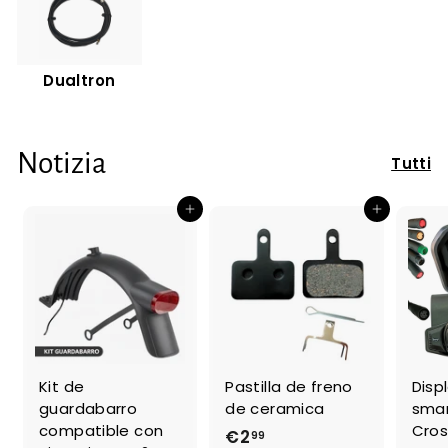
Dualtron
Notizia
Tutti
Aggiungi al carrello
Aggiungi al carrello
Kit de
Pastilla de freno
Disp
guardabarro
de ceramica
sma
compatible con
Cros
€2
€
99