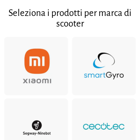
,
9
3
Seleziona i prodotti per marca di
4
scooter