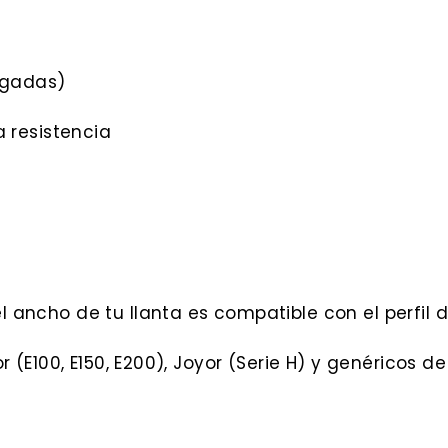
lgadas)
 resistencia
el ancho de tu llanta es compatible con el perfi
 (E100, E150, E200), Joyor (Serie H) y genéricos 