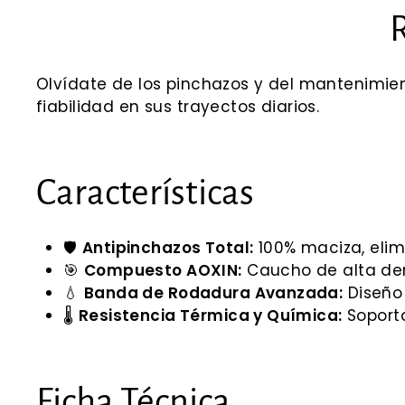
Olvídate de los pinchazos y del mantenimie
fiabilidad en sus trayectos diarios.
Características
🛡️
Antipinchazos Total:
100% maciza, elim
🎯
Compuesto AOXIN:
Caucho de alta dens
💧
Banda de Rodadura Avanzada:
Diseño
🌡️
Resistencia Térmica y Química:
Soporta
Ficha Técnica