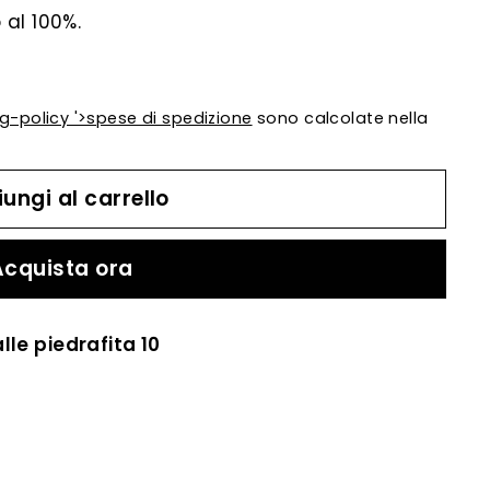
al 100%.
ng-policy '>spese di spedizione
sono calcolate nella
ungi al carrello
Acquista ora
lle piedrafita 10