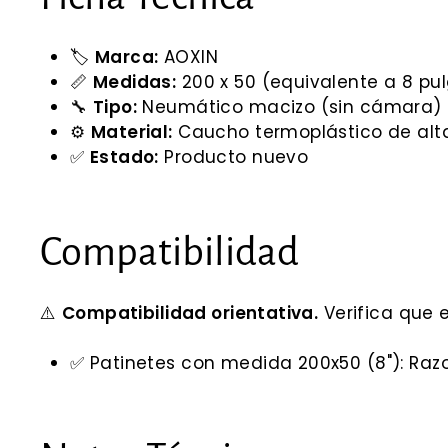
🏷️
Marca:
AOXIN
📏
Medidas:
200 x 50 (equivalente a 8 pu
🔧
Tipo:
Neumático macizo (sin cámara)
⚙️
Material:
Caucho termoplástico de alta
✅
Estado:
Producto nuevo
Compatibilidad
⚠️
Compatibilidad orientativa.
Verifica que 
✅ Patinetes con medida 200x50 (8"): Razor