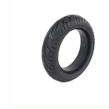
C
O
M