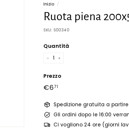
Inizio
/
Ruota piena 200x
SKU:
S00340
Quantità
−
+
Prezzo
prezzo
€6
€6,71
71
regolare
Spedizione gratuita a partir
Gli ordini dopo le 16:00 verr
Ci vogliono 24 ore (giorni lav