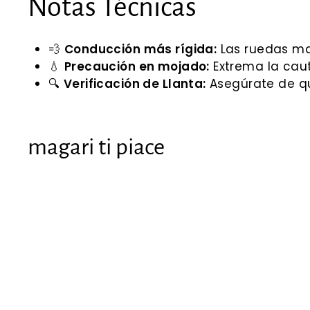
Notas Técnicas
💨
Conducción más rígida:
Las ruedas mac
💧
Precaución en mojado:
Extrema la caut
🔍
Verificación de Llanta:
Asegúrate de qu
magari ti piace