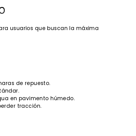
0
para usuarios que buscan la máxima
maras de repuesto.
tándar.
agua en pavimento húmedo.
erder tracción.