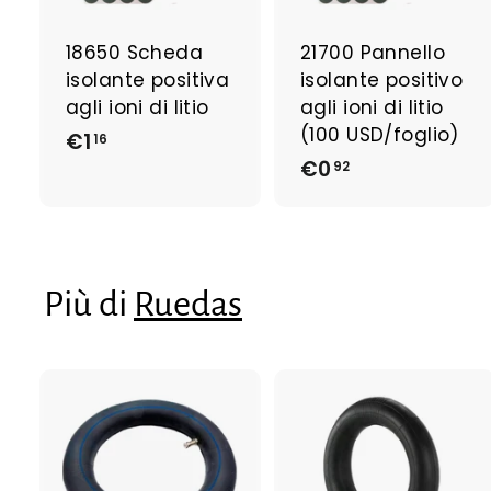
n
g
i
i
18650 Scheda
21700 Pannello
a
isolante positiva
isolante positivo
l
l
c
agli ioni di litio
agli ioni di litio
a
(100 USD/foglio)
€1
€
16
r
r
€0
€
r
r
1
92
e
0
,
l
l
,
l
l
1
o
9
6
2
Più di
Ruedas
A
g