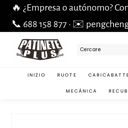
Vai
🔥 ¿Empresa o autónomo? Cons
direttamente
mettere
al
in
📞 688 158 877 · ✉️ pengchen
contenuto
pausa
le
P
diapositive
A
T
I
N
INIZIO
RUOTE
CARICABATTE
E
T
MECÁNICA
RECUB
E
P
L
U
S.