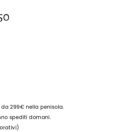
50
e da 299€ nella penisola.
anno spediti domani.
orativi)