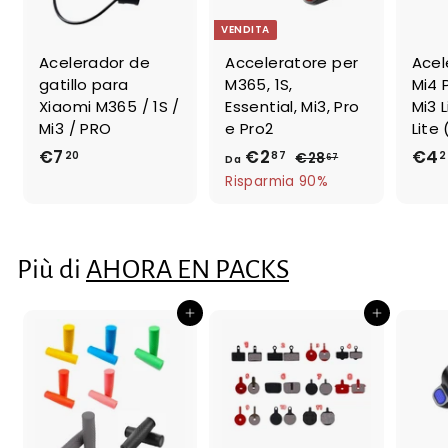
e
VENDITA
Acelerador de
Acceleratore per
Acel
gatillo para
M365, 1S,
Mi4 
Xiaomi M365 / 1S /
Essential, Mi3, Pro
Mi3 L
Mi3 / PRO
e Pro2
Lite
€7
€
€2
D
p
€4
20
87
2
€28
€
67
Da
r
2
7
a
Risparmia 90%
e
8
,
€
,
z
2
2
6
z
0
,
7
Più di
AHORA EN PACKS
o
8
r
7
e
Aggiungi al carrello
Aggiungi al carrello
g
o
l
a
r
e