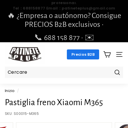
Vai
🔥 ¿Empresa o autónomo? Consigue
direttamente
mettere
PRECIOS B2B exclusivos ·
al
in
contenuto
pausa
📞 688 158 877 · ✉️
le
pengchengbrillante@gmail.com
diapositive
P
Precios B2B
A
NAV
T
I
N
Cerc
E
Inizio
/
T
E
Pastiglia freno Xiaomi M365
P
SKU:
S00015-M365
L
U