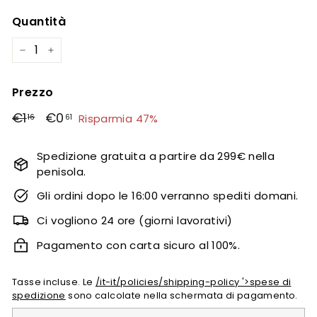
Quantità
−
+
Prezzo
prezzo
Prezzo
€1
€1,16
€0
€0,61
Risparmia 47%
16
61
regolare
di
offerta
Spedizione gratuita a partire da 299€ nella
penisola.
Gli ordini dopo le 16:00 verranno spediti domani.
Ci vogliono 24 ore (giorni lavorativi)
Pagamento con carta sicuro al 100%.
Tasse incluse. Le
/it-it/policies/shipping-policy '>spese di
spedizione
sono calcolate nella schermata di pagamento.