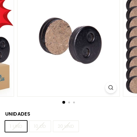
S.
C
O
M
UNIDADES
1 UND
10 UD
20 UND