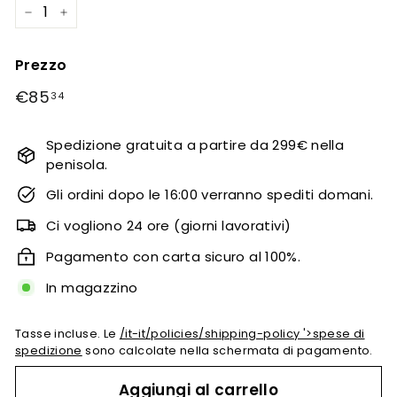
−
+
Prezzo
prezzo
€85
€85,34
34
regolare
Spedizione gratuita a partire da 299€ nella
penisola.
Gli ordini dopo le 16:00 verranno spediti domani.
Ci vogliono 24 ore (giorni lavorativi)
Pagamento con carta sicuro al 100%.
In magazzino
Tasse incluse. Le
/it-it/policies/shipping-policy '>spese di
spedizione
sono calcolate nella schermata di pagamento.
Aggiungi al carrello