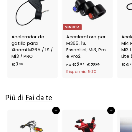
VENDITA
Acelerador de
Acceleratore per
Acel
gatillo para
M365, 1S,
Mi4 
Xiaomi M365 / 1S /
Essential, Mi3, Pro
Mi3 L
Mi3 / PRO
e Pro2
Lite
€7
€
€2
D
p
€4
20
87
2
€28
€
67
Da
r
2
7
a
Risparmia 90%
e
8
,
€
,
z
2
2
6
z
0
,
7
Più di
Fai da te
o
8
r
7
e
Aggiungi al carrello
Aggiungi al carrello
g
o
l