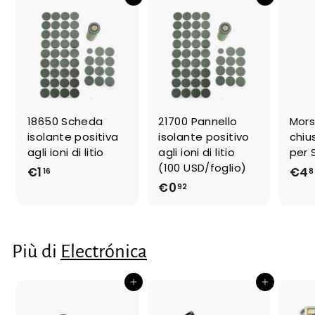
Aggiungi al carrello
Aggiungi al carrello
18650 Scheda
21700 Pannello
Mors
isolante positiva
isolante positivo
chiu
agli ioni di litio
agli ioni di litio
per 
(100 USD/foglio)
€1
€
€4
16
8
€0
€
92
1
0
,
,
1
9
6
Più di
Electrónica
2
Aggiungi al carrello
Aggiungi al carrello