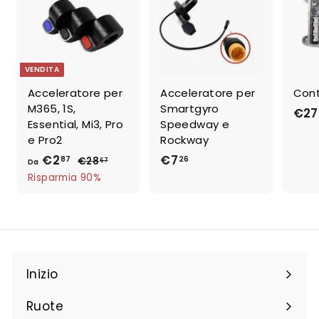
VENDITA
Acceleratore per
Acceleratore per
Cont
M365, 1S,
Smartgyro
€27
Essential, Mi3, Pro
Speedway e
e Pro2
Rockway
€2
D
p
€7
€
87
26
€28
€
67
Da
r
2
a
7
Risparmia 90%
e
8
€
,
,
z
2
2
6
z
,
6
7
o
8
r
7
e
Inizio
g
o
Ruote
l