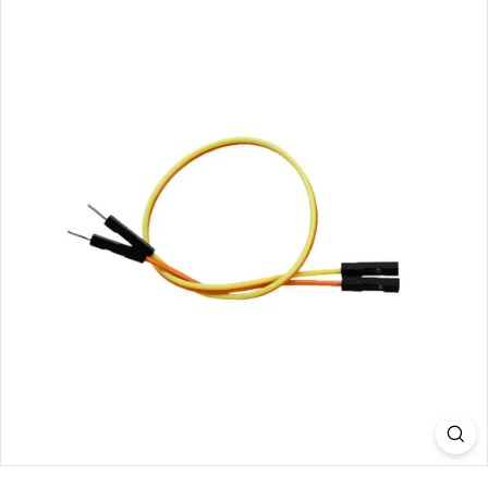
S.
C
O
M