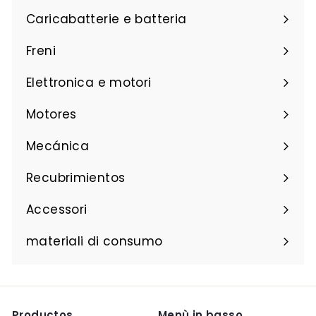
a
Caricabatterie e batteria
r
e
Freni
Elettronica e motori
Motores
Mecánica
Recubrimientos
Accessori
materiali di consumo
Productos
Menù in basso