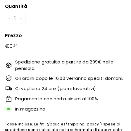
Quantità
−
+
Prezzo
prezzo
€0
€0,24
24
regolare
Spedizione gratuita a partire da 299€ nella
penisola.
Gli ordini dopo le 16:00 verranno spediti domani.
Ci vogliono 24 ore (giorni lavorativi)
Pagamento con carta sicuro al 100%.
In magazzino
Tasse incluse. Le
/it-it/policies/shipping-policy '>spese di
spedizione
sono calcolate nella schermata di pagamento.