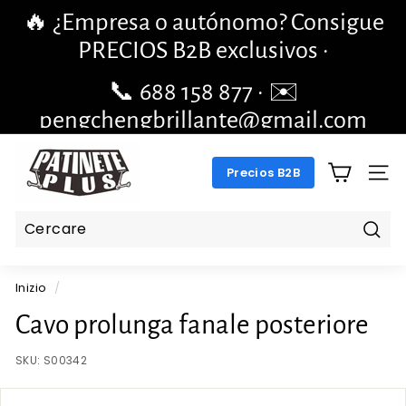
Vai
🔥 ¿Empresa o autónomo? Consigue
direttamente
mettere
PRECIOS B2B exclusivos ·
al
in
contenuto
pausa
📞 688 158 877 · ✉️
le
pengchengbrillante@gmail.com
diapositive
P
Precios B2B
A
NAV
T
I
N
Cerc
E
Inizio
/
T
E
Cavo prolunga fanale posteriore
P
SKU:
S00342
L
U