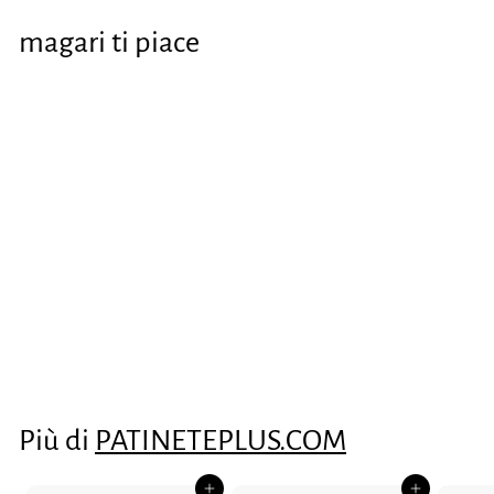
magari ti piace
Cavo prolunga
fanale posteriore
€0
€
24
0
,
2
Più di
PATINETEPLUS.COM
4