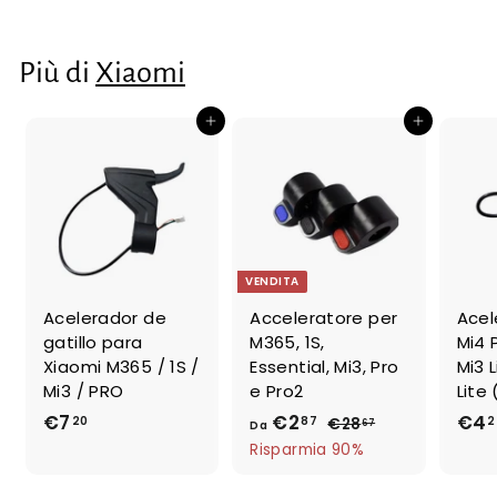
9
,
7
Più di
Xiaomi
0
Aggiungi al carrello
Aggiungi al carrello
VENDITA
Acelerador de
Acceleratore per
Acel
gatillo para
M365, 1S,
Mi4 
Xiaomi M365 / 1S /
Essential, Mi3, Pro
Mi3 L
Mi3 / PRO
e Pro2
Lite
€7
€
€2
D
p
€4
20
87
2
€28
€
67
Da
r
2
7
a
Risparmia 90%
e
8
,
€
,
z