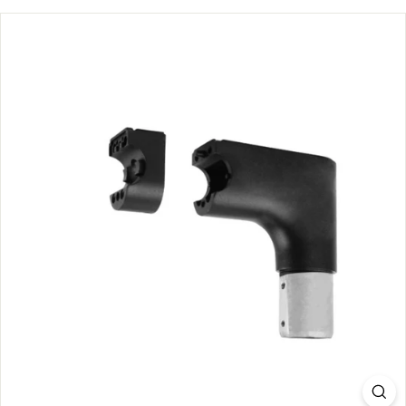
S.
C
O
M