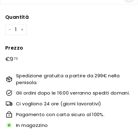
Quantità
−
+
Prezzo
prezzo
€9
€9,70
70
regolare
Spedizione gratuita a partire da 299€ nella
penisola.
Gli ordini dopo le 16:00 verranno spediti domani.
Ci vogliono 24 ore (giorni lavorativi)
Pagamento con carta sicuro al 100%.
In magazzino