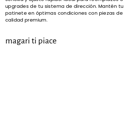
upgrades de tu sistema de dirección. Mantén tu
patinete en óptimas condiciones con piezas de
calidad premium.
magari ti piace
Testa del
manubrio per
scooter Xiaomi
€9
€
70