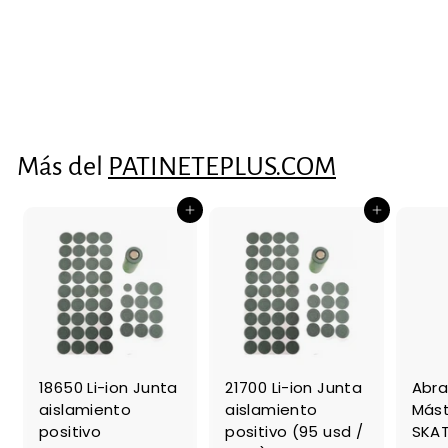
maneta para
patinete Xiaomi
（1 pc）
€0
€
41
0
,
4
Más del
PATINETEPLUS.COM
1
Agregar al carrito
Agregar al carrito
18650 Li-ion Junta
21700 Li-ion Junta
Abra
aislamiento
aislamiento
Mást
positivo
positivo (95 usd /
SKAT