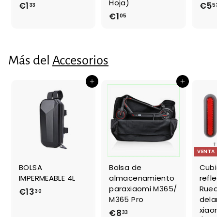
Hoja)
€1
€
€5
33
5
€1
€
05
1
1
,
,
3
0
3
Más del
Accesorios
5
Agregar al carrito
Agregar al carrito
VENTA
BOLSA
Bolsa de
Cubi
IMPERMEABLE 4L
almacenamiento
refl
paraxiaomi M365/
Rued
€13
€
30
M365 Pro
dela
1
xiao
€8
€
33
3