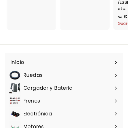
/ESS
8
,
etc.
,
3
€
De
3
0
Guar
3
Inicio
Ruedas
Cargador y Bateria
Frenos
Electrónica
Motores