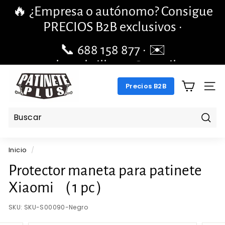
Ir
🔥 ¿Empresa o autónomo? Consigue
directamente
diapositivas
PRECIOS B2B exclusivos ·
al
pausa
contenido
📞 688 158 877 · ✉️
pengchengbrillante@gmail.com
P
Precios B2B
A
NAV
T
I
N
Busc
E
Inicio
/
T
E
Protector maneta para patinete
P
Xiaomi （1 pc）
L
U
SKU:
SKU-S00090-Negro
S.