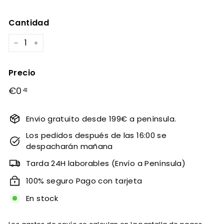
Cantidad
−
+
Precio
Precio
€0
€0,41
41
habitual
Envio gratuito desde 199€ a península.
Los pedidos después de las 16:00 se
despacharán mañana
Tarda 24H laborables (Envío a Península)
100% seguro Pago con tarjeta
En stock