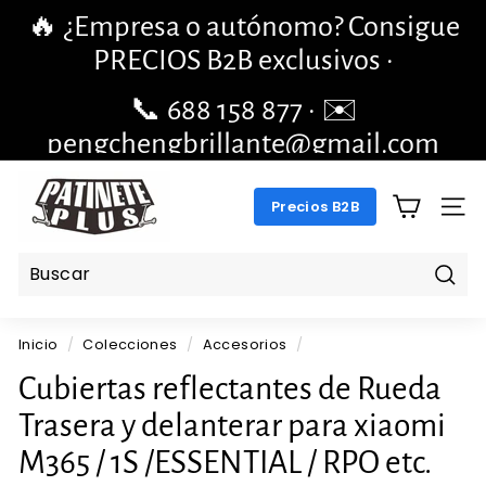
Ir
🔥 ¿Empresa o autónomo? Consigue
directamente
diapositivas
PRECIOS B2B exclusivos ·
al
pausa
contenido
📞 688 158 877 · ✉️
pengchengbrillante@gmail.com
P
Precios B2B
A
NAV
T
I
N
Busc
E
Inicio
/
Colecciones
/
Accesorios
/
T
E
Cubiertas reflectantes de Rueda
P
Trasera y delanterar para xiaomi
L
M365 / 1S /ESSENTIAL / RPO etc.
U