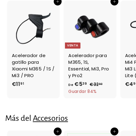
a
Agregar al carrito
Agregar al carrito
b
i
t
u
a
l
VENTA
Acelerador de
Acelerador para
Acel
gatillo para
M365, 1S,
Mi4 
Xiaomi M365 / 1S /
Essential, Mi3, Pro
Mi3 L
Mi3 / PRO
y Pro2
Lite
€11
€
€5
D
P
€4
91
39
9
€32
€
90
De
r
3
1
e
Guardar 84%
e
2
1
€
,
c
,
5
9
i
9
,
0
Más del
Accesorios
o
1
3
h
9
a
Agregar al carrito
Agregar al carrito