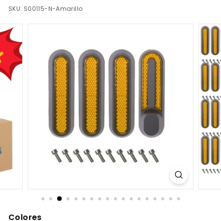
S.
SKU:
S00115-N-Amarillo
C
O
M
Colores