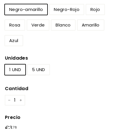
Negro-amarillo
Negro-Rojo
Rojo
Rosa
Verde
Blanco
Amarillo
Azul
Unidades
1 UND
5 UND
Cantidad
−
+
Precio
Precio
Precio
€3
€3,78
78