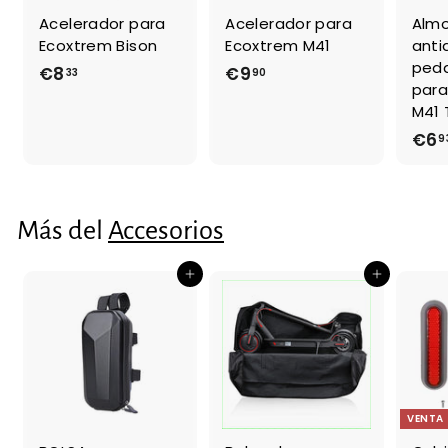
Acelerador para
Acelerador para
Almo
Ecoxtrem Bison
Ecoxtrem M41
anti
peda
€8
€
€9
€
33
90
para
8
9
M41 
,
,
€6
9
3
9
3
0
Más del
Accesorios
Agregar al carrito
Agregar al carrito
VENTA