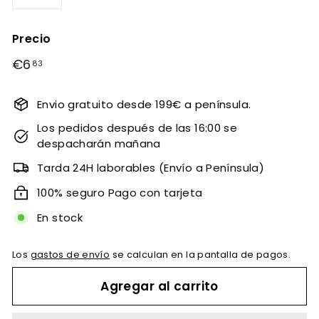
−
+
Precio
Precio
€6
€6,83
83
habitual
Envio gratuito desde 199€ a península.
Los pedidos después de las 16:00 se
despacharán mañana
Tarda 24H laborables (Envío a Península)
100% seguro Pago con tarjeta
En stock
Los
gastos de envío
se calculan en la pantalla de pagos.
Agregar al carrito