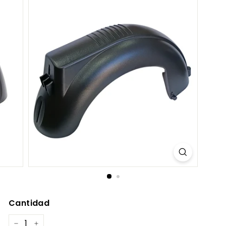
C
O
M
Cantidad