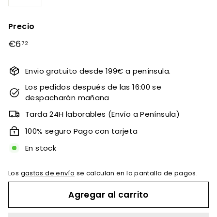
−
+
Precio
Precio
€6
€6,72
72
habitual
Envio gratuito desde 199€ a península.
Los pedidos después de las 16:00 se
despacharán mañana
Tarda 24H laborables (Envío a Península)
100% seguro Pago con tarjeta
En stock
Los
gastos de envío
se calculan en la pantalla de pagos.
Agregar al carrito