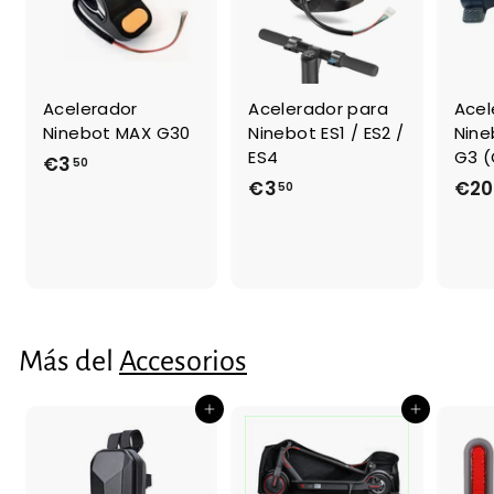
Acelerador
Acelerador para
Acel
Ninebot MAX G30
Ninebot ES1 / ES2 /
Nine
ES4
G3 (
€3
€
50
€3
€
€20
50
3
3
,
,
5
5
0
0
Más del
Accesorios
Agregar al carrito
Agregar al carrito