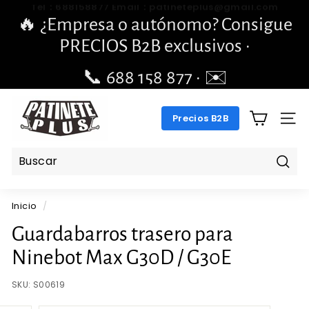
Ir
🔥 ¿Empresa o autónomo? Consigue
directamente
diapositivas
PRECIOS B2B exclusivos ·
al
pausa
contenido
📞 688 158 877 · ✉️
pengchengbrillante@gmail.com
P
Precios B2B
A
NAV
T
I
N
Busc
E
Inicio
/
T
E
Guardabarros trasero para
P
Ninebot Max G30D / G30E
L
U
SKU:
S00619
S.