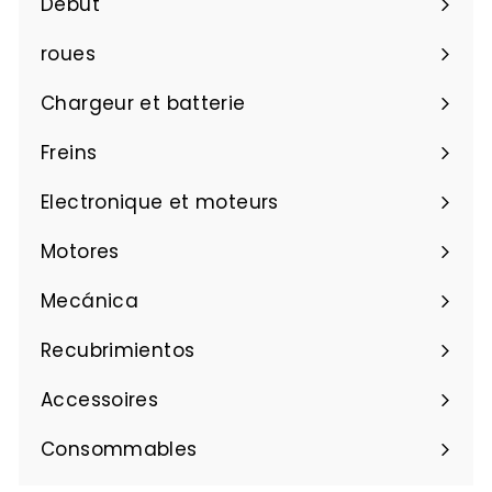
e
Début
d
e
l
€
r
i
e
roues
3
e
€
,
r
Chargeur et batterie
1
8
,
7
Freins
1
7
Electronique et moteurs
Motores
Mecánica
Recubrimientos
Accessoires
Consommables