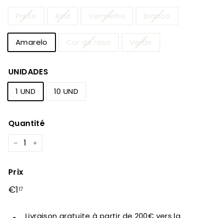
Preto
Azul
Vermelho
Branco
Amarelo
Cor de rosa
Verde
UNIDADES
1 UND
10 UND
Quantité
−
+
Prix
Prix
Prix
€1
€1,17
17
régulier
réduit
Livraison gratuite à partir de 200€ vers la