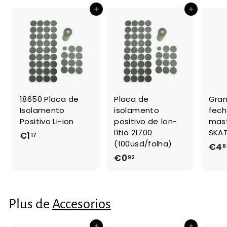
r
u
Ajouter au panier
Ajouter au panier
d
l
i
e
e
€
r
1
,
1
7
18650 Placa de
Placa de
Gra
Isolamento
isolamento
fec
Positivo Li-ion
positivo de íon-
mast
lítio 21700
SKAT
€1
€
17
(100usd/folha)
€4
8
1
€0
€
92
,
0
1
,
7
9
Plus de
Accesorios
2