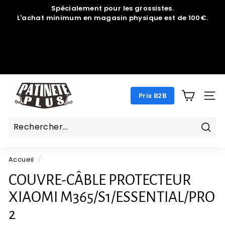
Passer
Spécialement pour les grossistes.
au
L'achat minimum en magasin physique est de 100€.
Diaporama
contenu
Pause
P
Prix B2B
A
NAV
T
I
N
Rech
E
Accueil
/
T
E
COUVRE-CÂBLE PROTECTEUR
P
XIAOMI M365/S1/ESSENTIAL/PRO
L
2
U