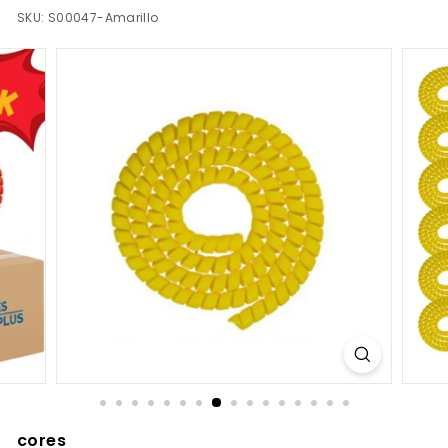
S.
SKU:
S00047-Amarillo
C
O
M
cores