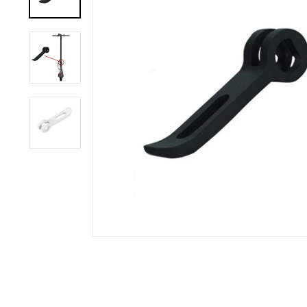
C
O
M