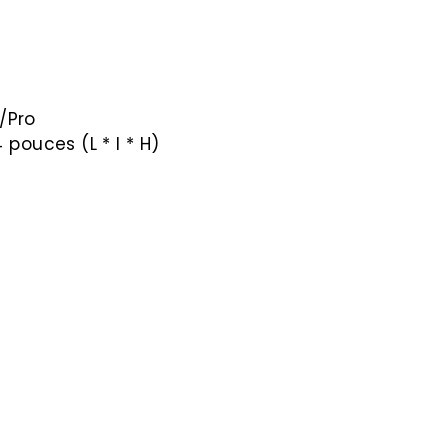
/Pro
4 pouces (L * l * H)