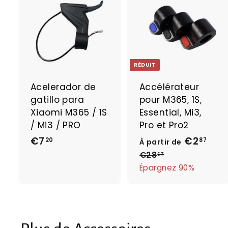
A
j
j
o
u
t
t
e
RÉDUIT
r
r
a
Acelerador de
Accélérateur
u
gatillo para
pour M365, 1S,
p
a
Xiaomi M365 / 1S
Essential, Mi3,
n
/ Mi3 / PRO
Pro et Pro2
i
i
€7
€
€2
À
P
e
20
87
À partir de
r
r
r
7
p
€28
€
67
i
2
Épargnez 90%
,
a
8
x
2
r
,
r
0
t
6
é
7
i
g
r