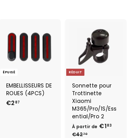
A
j
o
u
t
e
ÉPUISÉ
RÉDUIT
r
a
EMBELLISSEURS DE
Sonnette pour
u
ROUES (4PCS)
Trottinette
p
a
Xiaomi
€2
€
87
n
M365/Pro/1S/Ess
2
i
ential/Pro 2
e
,
r
€1
À
P
83
À partir de
8
r
p
€42
€
70
7