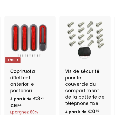
A
A
A
j
j
o
o
o
u
u
u
t
t
e
e
e
RÉDUIT
r
r
a
a
a
Copriruota
Vis de sécurité
u
u
u
riflettenti
pour le
p
p
p
a
a
a
anteriori e
couvercle du
n
n
n
posteriori
compartiment
i
i
de la batterie de
€3
À
P
e
e
e
29
À partir de
r
r
téléphone fixe
r
p
€16
€
78
i
€0
À
1
79
Épargnez 80%
À partir de
a