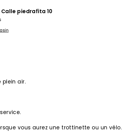
à
Calle piedrafita 10
s
asin
plein air.
service.
orsque vous aurez une trottinette ou un vélo.