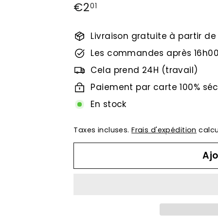
Prix
€2
€2,01
01
régulier
Livraison gratuite à partir d
Les commandes après 16h00
Cela prend 24H (travail)
Paiement par carte 100% séc
En stock
Taxes incluses.
Frais d'expédition
calcu
Ajo