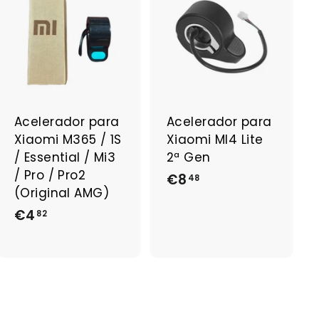
A
A
j
j
o
o
u
u
t
t
e
e
r
r
a
a
Acelerador para
Acelerador para
u
u
Xiaomi M365 / 1S
Xiaomi MI4 Lite
p
p
a
a
/ Essential / Mi3
2ª Gen
n
n
/ Pro / Pro2
€8
€
48
i
i
(Original AMG)
e
e
8
r
r
€4
€
82
,
4
4
,
8
8
2