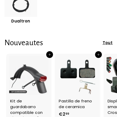
Dualtron
Nouveautes
Tout
Ajouter au panier
Ajouter au panier
Kit de
Pastilla de freno
Disp
guardabarro
de ceramica
sma
compatible con
Cros
€2
€
99