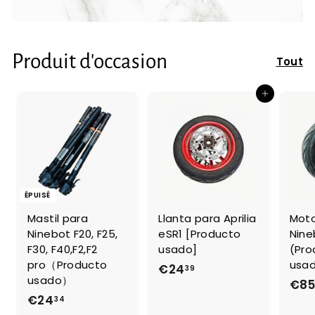
Produit d'occasion
Tout
Ajouter au panier
ÉPUISÉ
Mastil para
Llanta para Aprilia
Moto
Ninebot F20, F25,
eSR1 [Producto
Nine
F30, F40,F2,F2
usado]
(Pro
pro（Producto
usa
€24
€
39
usado）
€8
2
€24
€
34
4