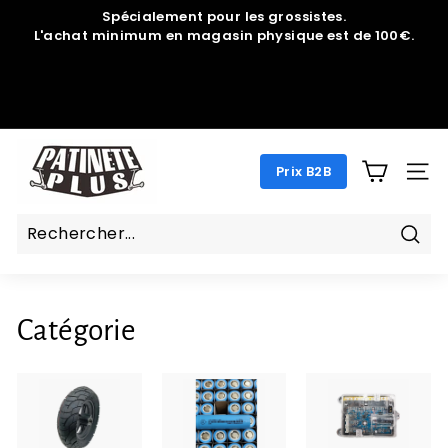
Passer
Spécialement pour les grossistes.
au
L'achat minimum en magasin physique est de 100€.
Diaporama
contenu
Pause
P
Prix B2B
A
NAV
T
I
N
Rech
E
T
Catégorie
E
P
L
U
S.