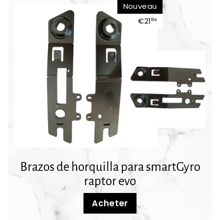
Nouveau
€21
€21,84
84
Brazos de horquilla para smartGyro
raptor evo
Acheter