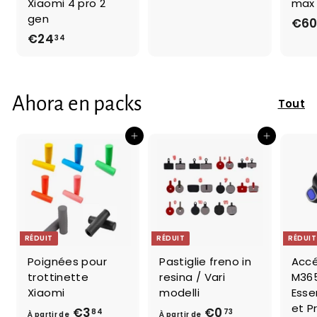
Xiaomi 4 pro 2
max
2
gen
€6
,
€24
€
34
9
2
9
4
,
Ahora en packs
Tout
3
4
Ajouter au panier
Ajouter au panier
RÉDUIT
RÉDUIT
RÉDUIT
Poignées pour
Pastiglie freno in
Accé
trottinette
resina / Vari
M365
Xiaomi
modelli
Essen
et P
€3
À
P
€0
À
P
84
73
À partir de
À partir de