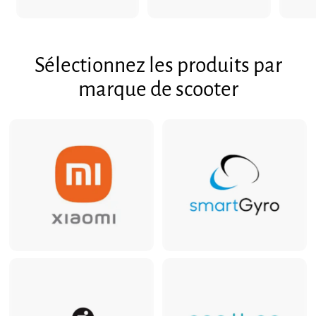
2
,
4
3
,
9
3
Sélectionnez les produits par
4
marque de scooter