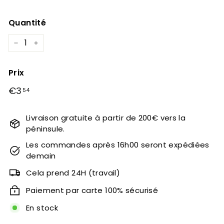
Quantité
−
+
Prix
Prix
Prix
€3
€3,54
54
régulier
réduit
Livraison gratuite à partir de 200€ vers la
péninsule.
Les commandes après 16h00 seront expédiées
demain
Cela prend 24H (travail)
Paiement par carte 100% sécurisé
En stock