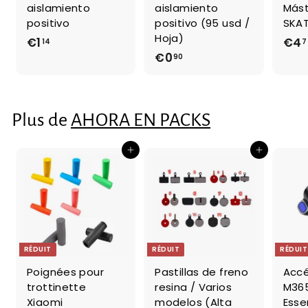
aislamiento
aislamiento
Mást
positivo
positivo (95 usd /
SKAT
Hoja)
€1
€
€4
14
7
€0
€
90
1
0
,
,
1
9
4
Plus de
AHORA EN PACKS
0
Ajouter au panier
Ajouter au panier
RÉDUIT
RÉDUIT
RÉDUIT
Poignées pour
Pastillas de freno
Accé
trottinette
resina / Varios
M365
Xiaomi
modelos (Alta
Essen