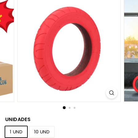
C
O
M
UNIDADES
1 UND
10 UND