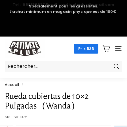
Passer
Spécialement pour les grossistes.
au
L'achat minimum en magasin physique est de 100€.
Diaporama
contenu
Pause
P
Prix B2B
A
NAV
T
I
N
Rech
E
Accueil
/
T
E
Rueda cubiertas de 10×2
P
Pulgadas（Wanda）
L
U
SKU:
S00075
S.