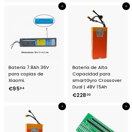
2
,
Ajouter au panier
Ajouter au panier
,
1
3
4
4
Batería 7.8Ah 36V
Batería de Alta
para copias de
Capacidad para
Xiaomi.
smartGyro Crossover
Dual | 48V 15Ah
€95
€
94
€228
€
00
9
2
5
Ajouter au panier
Ajouter au panier
2
,
8
9
,
4
0