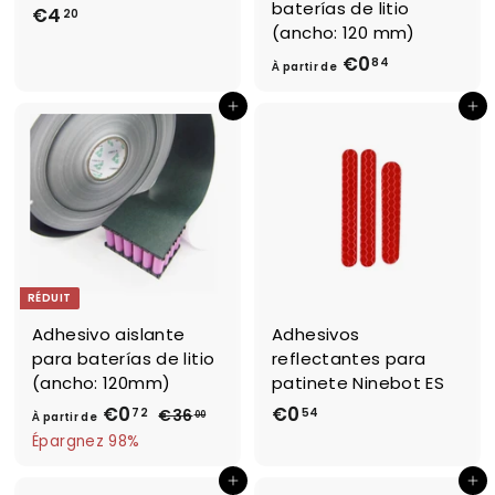
4
baterías de litio
€4
€
20
9
(ancho: 120 mm)
4
4
€0
À
84
,
À partir de
p
2
Ajouter au panier
Ajouter au panier
a
0
r
t
i
r
d
e
RÉDUIT
€
Adhesivo aislante
Adhesivos
0
para baterías de litio
reflectantes para
,
(ancho: 120mm)
patinete Ninebot ES
8
€0
À
P
€0
€
72
54
€36
€
00
À partir de
4
r
3
p
0
Épargnez 98%
i
6
a
,
,
x
Ajouter au panier
Ajouter au panier