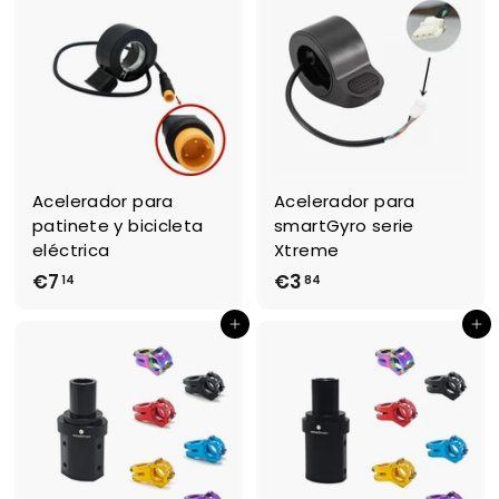
7
0
4
8
Acelerador para
Acelerador para
patinete y bicicleta
smartGyro serie
eléctrica
Xtreme
€7
€
€3
€
14
84
7
3
Ajouter au panier
Ajouter au panier
,
,
1
8
4
4