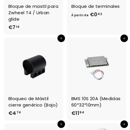
Bloque de mastil para
Bloque de terminales
Zwheel T4 / Urban
€0
À
42
À partir de
glide
p
€7
€
14
a
7
r
Ajouter au panier
Ajouter au panier
,
t
1
i
4
r
d
e
€
0
,
Bloqueo de Mástil
BMS 10S 20A (Medidas
4
cierre genérico (Bajo)
60*32*10mm)
2
€4
€
€11
€
74
94
4
1
Ajouter au panier
Ajouter au panier
,
1