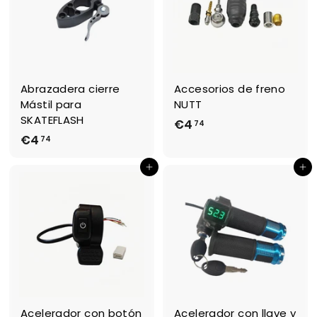
Abrazadera cierre
Accesorios de freno
Mástil para
NUTT
SKATEFLASH
€4
€
74
€4
€
74
4
4
,
Ajouter au panier
Ajouter au panier
,
7
7
4
4
Acelerador con botón
Acelerador con llave y