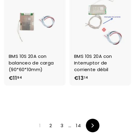
7
,
4
9
4
BMS 10S 20A con
BMS 10S 20A con
balanceo de carga
Interruptor de
(90*60*10mm)
corriente débil
€11
€
€13
€
94
14
1
1
1
3
,
,
9
1
4
4
1
2
3
…
14
Suivant