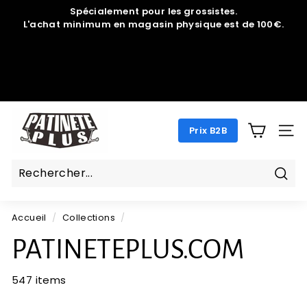
Passer
Spécialement pour les grossistes.
au
L'achat minimum en magasin physique est de 100€.
Diaporama
contenu
Pause
P
Prix B2B
A
NAV
T
I
N
Rech
E
Accueil
/
Collections
/
T
E
PATINETEPLUS.COM
P
L
547 items
U