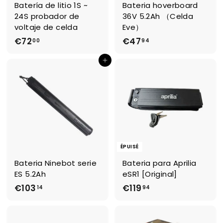
Batería de litio 1S ~
Bateria hoverboard
24S probador de
36V 5.2Ah （Celda
voltaje de celda
Eve）
€72
€
€47
€
00
94
7
4
Ajouter au panier
2
7
,
,
0
9
0
4
ÉPUISÉ
Bateria Ninebot serie
Bateria para Aprilia
ES 5.2Ah
eSR1 [Original]
€103
€
€119
€
14
94
1
1
0
1