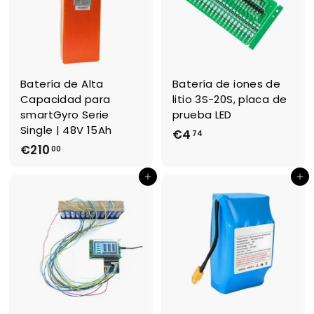
0
Batería de Alta
Batería de iones de
Capacidad para
litio 3S-20S, placa de
smartGyro Serie
prueba LED
Single | 48V 15Ah
€4
€
74
€210
€
00
4
2
,
Ajouter au panier
Ajouter au panier
1
7
0
4
,
0
0