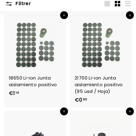
S.
Filtrer
Grande
Petit
Lis
C
Ajouter au panier
Ajouter au panier
O
M
18650 Li-ion Junta
21700 Li-ion Junta
aislamiento positivo
aislamiento positivo
(95 usd / Hoja)
€1
€
14
€0
€
90
1
0
,
Ajouter au panier
Ajouter au panier
,
1
9
4
0