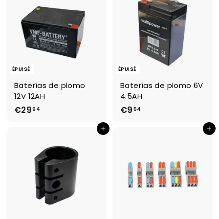
3
9
,
,
1
9
4
4
ÉPUISÉ
ÉPUISÉ
Baterías de plomo
Baterías de plomo 6V
12V 12AH
4.5AH
€29
€
€9
€
94
54
2
9
Ajouter au panier
Ajouter au panier
9
,
,
5
9
4
4