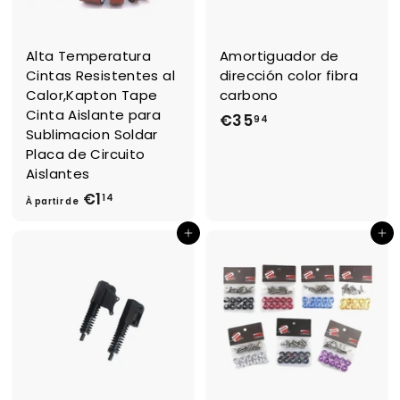
Alta Temperatura
Amortiguador de
Cintas Resistentes al
dirección color fibra
Calor,Kapton Tape
carbono
Cinta Aislante para
€35
€
94
Sublimacion Soldar
3
Placa de Circuito
5
Aislantes
,
€1
À
14
À partir de
9
p
4
Ajouter au panier
Ajouter au panier
a
r
t
i
r
d
e