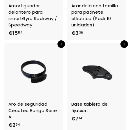
€
Amortiguador
Arandela con tornillo
1
delantero para
para patinete
,
smartGyro Rockway /
eléctrico (Pack 10
1
Speedway
unidades)
4
€15
€
€3
€
54
36
1
3
Ajouter au panier
Ajouter au panier
5
,
,
3
5
6
4
Aro de seguridad
Base tablero de
Cecotec Bongo Serie
fijacion
A
€7
€
14
€2
€
34
7