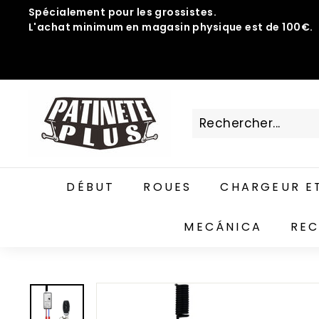
Passer
Spécialement pour les grossistes.
au
L'achat minimum en magasin physique est de 100€.
Diaporama
contenu
Pause
P
A
T
I
N
DÉBUT
ROUES
CHARGEUR ET
E
T
MECÁNICA
REC
E
P
L
U
S.