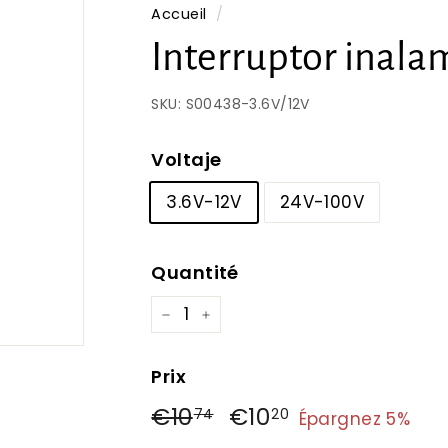
Accueil
/
Interruptor inala
SKU:
S00438-3.6V/12V
Voltaje
3.6V-12V
24V-100V
Quantité
−
+
Prix
Prix
Prix
€10
€10,74
€10
€10,20
74
20
Épargnez 5%
régulier
réduit