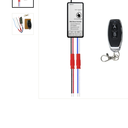
C
O
M