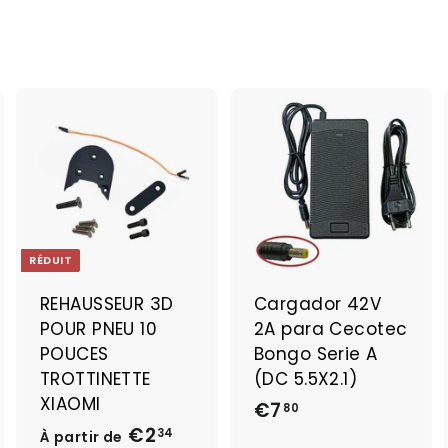
A
A
A
j
j
o
o
o
u
u
u
t
t
e
e
e
RÉDUIT
r
r
a
a
a
REHAUSSEUR 3D
Cargador 42V
u
u
u
POUR PNEU 10
2A para Cecotec
p
p
p
a
a
a
POUCES
Bongo Serie A
n
n
n
TROTTINETTE
(DC 5.5X2.1)
i
i
XIAOMI
€7
€
e
e
e
80
r
r
€2
À
P
7
34
À partir de