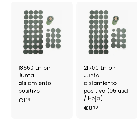
t
i
e
r
A
j
j
o
u
t
t
e
r
r
a
18650 Li-ion
21700 Li-ion
u
Junta
Junta
p
a
aislamiento
aislamiento
n
positivo
positivo (95 usd
i
i
/ Hoja)
€1
€
e
14
r
r
€0
€
1
90
0
,
,
1
9
4