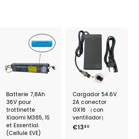
r
d
e
€
1
0
A
A
j
j
,
o
o
7
u
u
t
t
4
e
e
r
r
a
a
Batterie 7,8Ah
Cargador 54.6V
u
u
36V pour
2A conector
p
p
a
a
trottinette
GX16 （con
n
n
Xiaomi M365, 1S
ventilador）
i
i
et Essential.
€13
€
e
e
80
r
r
(Cellule EVE)
1