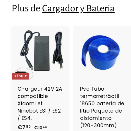
0
Plus de
Cargador y Bateria
A
j
j
o
u
t
t
e
RÉDUIT
r
r
a
Chargeur 42V 2A
Pvc Tubo
u
compatible
termorretráctil
p
a
Xiaomi et
18650 batería de
n
Ninebot ES1 / ES2
litio Paquete de
i
i
/ ES4.
aislamiento
e
r
r
(120-300mm)
P
€7
€
P
80
€10
€
20