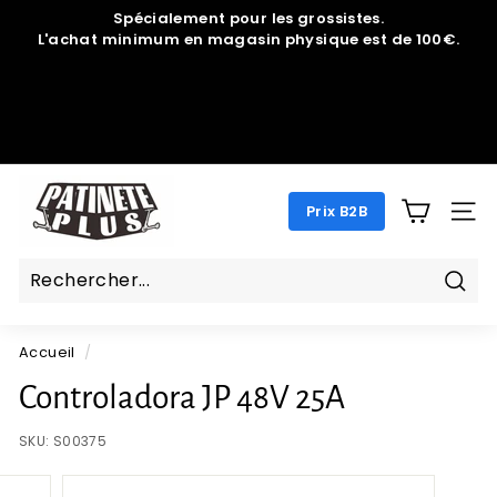
Passer
Spécialement pour les grossistes.
au
L'achat minimum en magasin physique est de 100€.
Diaporama
contenu
Pause
P
Prix B2B
A
NAV
T
I
N
Rech
E
Accueil
/
T
E
Controladora JP 48V 25A
P
SKU:
S00375
L
U