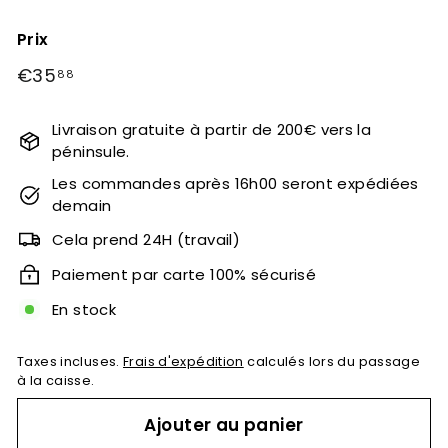
Prix
Prix
€35
€35,88
88
régulier
Livraison gratuite à partir de 200€ vers la
péninsule.
Les commandes après 16h00 seront expédiées
demain
Cela prend 24H (travail)
Paiement par carte 100% sécurisé
En stock
Taxes incluses.
Frais d'expédition
calculés lors du passage
à la caisse.
Ajouter au panier