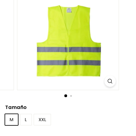
C
O
M
Tamaño
M
L
XXL