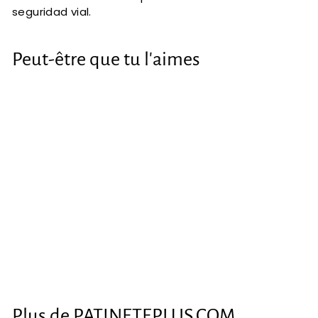
seguridad vial.
Peut-être que tu l'aimes
Chaleco
reflectante
€3
€
54
3
,
5
Plus de
PATINETEPLUS.COM