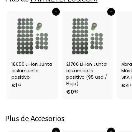
4
Ajouter au panier
Ajouter au panier
18650 Li-ion Junta
21700 Li-ion Junta
Abra
aislamiento
aislamiento
Mást
positivo
positivo (95 usd /
SKAT
Hoja)
€1
€
€4
14
7
€0
€
90
1
0
,
,
1
9
4
Plus de
Accesorios
0