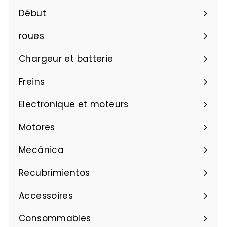
e
d
e
l
€
Début
r
i
e
3
e
€
roues
,
r
1
7
Chargeur et batterie
,
8
1
Freins
4
Electronique et moteurs
Motores
Mecánica
Recubrimientos
Accessoires
Consommables