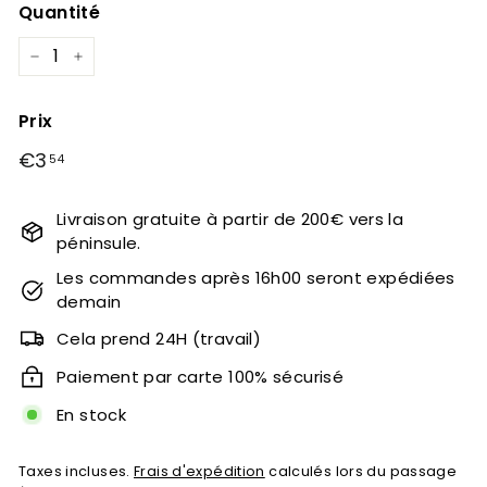
Quantité
−
+
Prix
Prix
€3
€3,54
54
régulier
Livraison gratuite à partir de 200€ vers la
péninsule.
Les commandes après 16h00 seront expédiées
demain
Cela prend 24H (travail)
Paiement par carte 100% sécurisé
En stock
Taxes incluses.
Frais d'expédition
calculés lors du passage