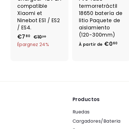
compatible
termorretráctil
Xiaomi et
18650 batería de
Ninebot ES1 / ES2
litio Paquete de
i
/ ES4.
aislamiento
r
(120-300mm)
P
€7
€
P
80
€10
€
20
r
r
€0
À
1
7
60
Épargnez 24%
À partir de
0
i
i
p
,
,
x
x
a
8
2
r
r
r
0
0
é
é
t
d
g
i
u
u
r
i
l
Productos
d
t
i
e
e
Ruedas
r
€
Cargadores/Bateria
0