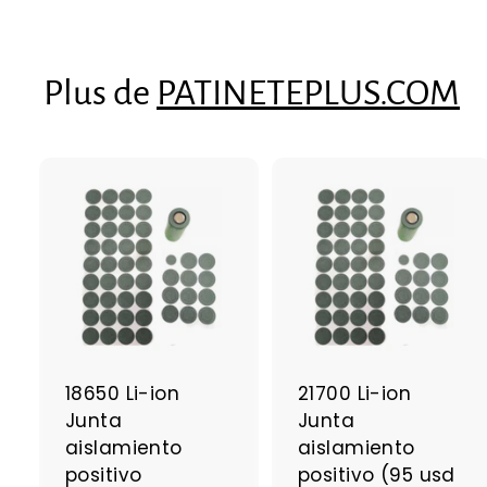
,
8
0
Plus de
PATINETEPLUS.COM
A
j
j
o
u
t
t
e
r
r
a
18650 Li-ion
21700 Li-ion
u
Junta
Junta
p
a
aislamiento
aislamiento
n
positivo
positivo (95 usd