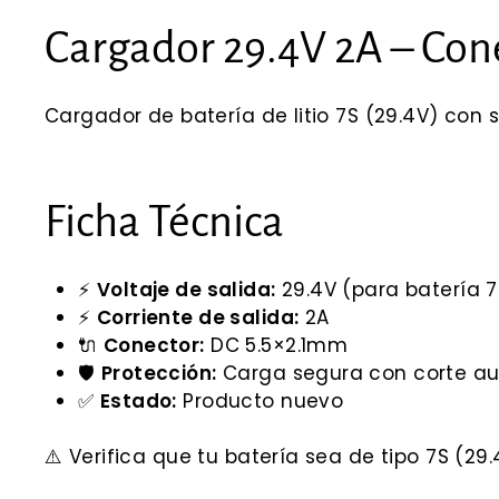
Cargador 29.4V 2A – Con
Cargador de batería de litio 7S (29.4V) con 
Ficha Técnica
⚡
Voltaje de salida:
29.4V (para batería 7S
⚡
Corriente de salida:
2A
🔌
Conector:
DC 5.5×2.1mm
🛡️
Protección:
Carga segura con corte au
✅
Estado:
Producto nuevo
⚠️ Verifica que tu batería sea de tipo 7S (2