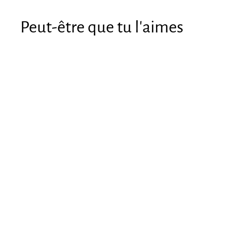
Peut-être que tu l'aimes
Cargador 29.4V
2A (DC
5.5X2.1mm)
€7
€
80
7