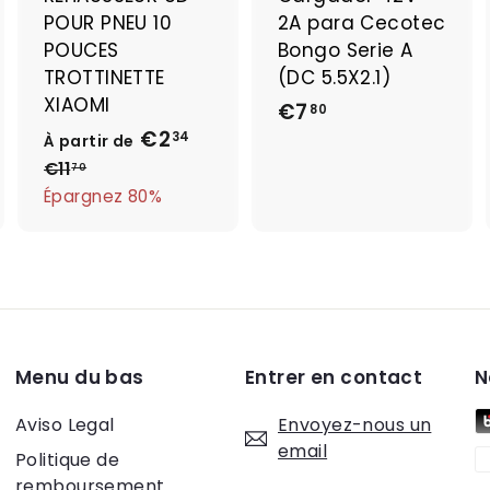
u
u
u
POUR PNEU 10
2A para Cecotec
p
p
p
a
a
a
POUCES
Bongo Serie A
n
n
n
TROTTINETTE
(DC 5.5X2.1)
i
i
XIAOMI
€7
€
e
e
e
80
r
r
€2
À
P
7
34
À partir de
r
p
€11
€
,
70
i
1
Épargnez 80%
a
8
1
x
r
0
,
r
t
7
é
0
i
g
r
u
d
l
Menu du bas
Entrer en contact
N
e
i
e
€
Aviso Legal
Envoyez-nous un
r
2
email
Politique de
,
remboursement