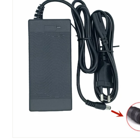
C
O
M