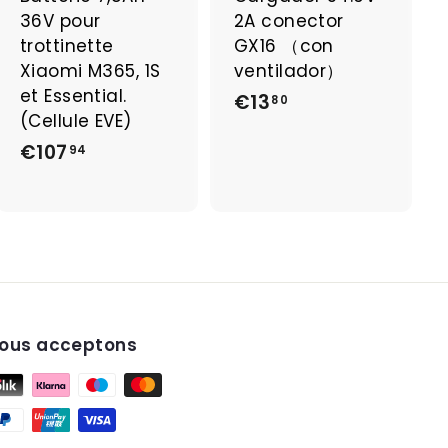
u
u
36V pour
2A conector
p
p
a
a
trottinette
GX16 （con
n
n
Xiaomi M365, 1S
ventilador）
i
i
et Essential.
€13
€
e
e
80
r
r
(Cellule EVE)
1
€107
€
94
3
1
,
0
8
7
0
,
9
4
ous acceptons