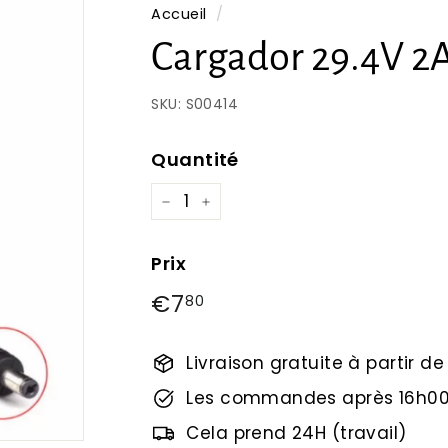
Accueil
/
Cargador 29.4V 2
SKU:
S00414
Quantité
−
+
Prix
Prix
€7
€7,80
80
régulier
Livraison gratuite à partir d
Les commandes après 16h00
Cela prend 24H (travail)