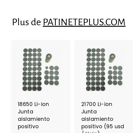
,
5
4
Plus de
PATINETEPLUS.COM
A
j
j
o
u
t
t
e
r
r
a
18650 Li-ion
21700 Li-ion
u
Junta
Junta
p
a
aislamiento
aislamiento
n
positivo
positivo (95 usd
i
i