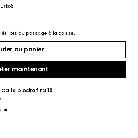
urisé
lés lors du passage à la caisse.
uter au panier
ter maintenant
à
Calle piedrafita 10
s
asin