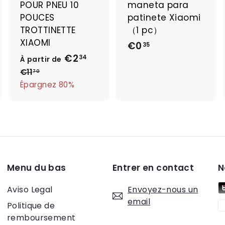
POUR PNEU 10
maneta para
p
p
p
a
a
a
POUCES
patinete Xiaomi
n
n
n
TROTTINETTE
（1 pc）
i
i
XIAOMI
€0
€
e
e
e
35
r
r
€2
À
P
0
34
À partir de
r
p
€11
€
,
70
i
1
Épargnez 80%
a
3
1
x
r
5
,
r
t
7
é
0
i
g
r
u
d
l
Menu du bas
Entrer en contact
N
e
i
e
€
Aviso Legal
Envoyez-nous un
r
2
email
Politique de
,
remboursement