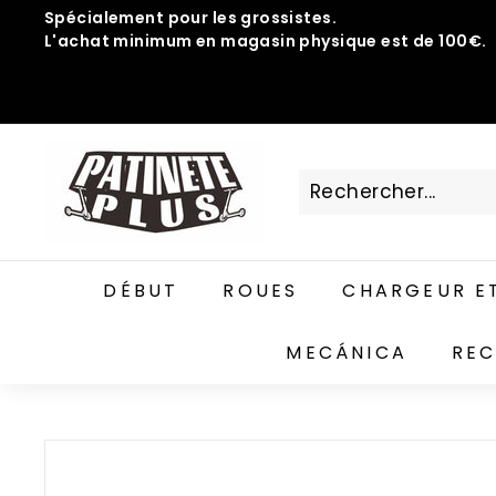
Passer
Spécialement pour les grossistes.
au
L'achat minimum en magasin physique est de 100€.
Diaporama
contenu
Pause
P
A
T
I
N
DÉBUT
ROUES
CHARGEUR ET
E
T
MECÁNICA
REC
E
P
L
U
S.