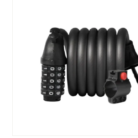
C
O
M