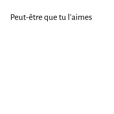
Peut-être que tu l'aimes
Candado de 5
dígitos
€3
€
54
3