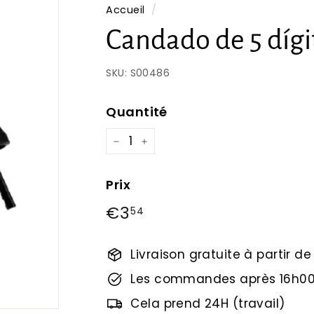
Accueil
/
Candado de 5 dígi
SKU:
S00486
Quantité
−
+
Prix
Prix
€3
€3,54
54
régulier
Livraison gratuite à partir d
Les commandes après 16h00
Cela prend 24H (travail)