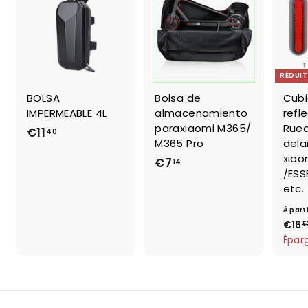
RÉDUIT
BOLSA
Bolsa de
Cubi
IMPERMEABLE 4L
almacenamiento
refl
paraxiaomi M365/
Rued
€11
€
40
M365 Pro
dela
1
xiao
€7
€
14
1
/ESS
7
,
etc.
,
4
À part
1
0
€16
5
4
Épar