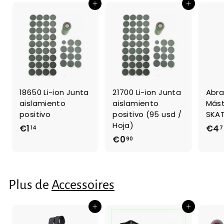
Ajouter au panier
Ajouter au panier
18650 Li-ion Junta
21700 Li-ion Junta
Abra
aislamiento
aislamiento
Mást
positivo
positivo (95 usd /
SKAT
Hoja)
€1
€
€4
14
7
€0
€
90
1
0
,
,
1
9
4
Plus de
Accessoires
0
Ajouter au panier
Ajouter au panier