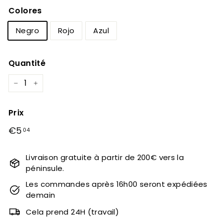
Colores
Negro
Rojo
Azul
Quantité
−
+
Prix
Prix
€5
€5,04
04
régulier
Livraison gratuite à partir de 200€ vers la
péninsule.
Les commandes après 16h00 seront expédiées
demain
Cela prend 24H (travail)