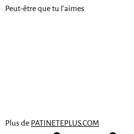
Peut-être que tu l'aimes
Suspension
trasera generica
120mm
€5
€
04
5
,
0
Plus de
PATINETEPLUS.COM
4