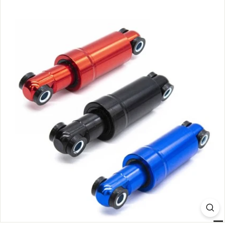
C
O
M