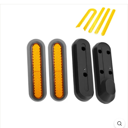
S.
C
O
M