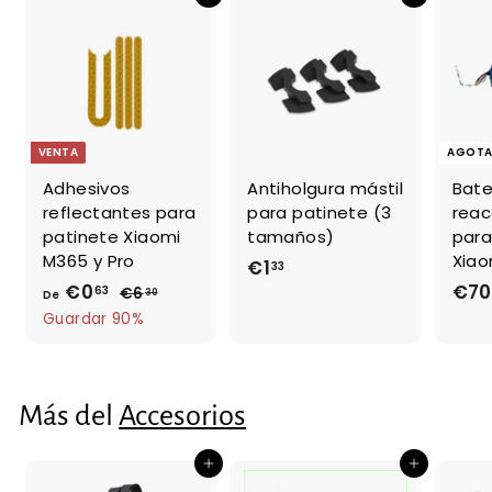
Agregar al carrito
Agregar al carrito
VENTA
AGOT
Adhesivos
Antiholgura mástil
Bate
reflectantes para
para patinete (3
reac
patinete Xiaomi
tamaños)
para
M365 y Pro
Xiao
€1
€
33
€0
D
P
€70
63
1
€6
€
30
De
r
6
e
Guardar 90%
,
e
,
€
3
3
c
0
3
0
i
,
Más del
o
Accesorios
6
h
3
a
Agregar al carrito
Agregar al carrito
b