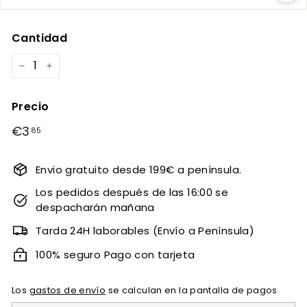
Cantidad
−
+
Precio
Precio
€3
€3,85
85
habitual
Envio gratuito desde 199€ a península.
Los pedidos después de las 16:00 se
despacharán mañana
Tarda 24H laborables (Envío a Península)
100% seguro Pago con tarjeta
Los
gastos de envío
se calculan en la pantalla de pagos.