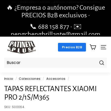
Ir
🔥 ¿Empresa o autónomo? Consigue
directamente
diapositivas
PRECIOS B2B exclusivos ·
al
pausa
contenido
📞 688 158 877 · ✉️
pengchengbrillante@gmail.com
P
Precios B2B
A
NAV
T
I
N
Busc
E
Inicio
/
Colecciones
/
Accesorios
/
T
E
TAPAS REFLECTANTES XIAOMI
P
PRO 2/1S/M365
L
U
SKU:
S00064