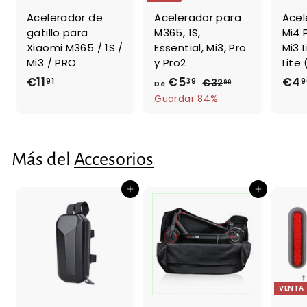
Acelerador de
Acelerador para
Acel
gatillo para
M365, 1S,
Mi4 
Xiaomi M365 / 1S /
Essential, Mi3, Pro
Mi3 L
Mi3 / PRO
y Pro2
Lite
€11
€
€5
D
P
€4
91
39
9
€32
€
90
De
r
3
1
e
Guardar 84%
e
2
1
€
,
c
,
5
9
i
9
,
0
Más del
Accesorios
o
1
3
h
9
a
Agregar al carrito
Agregar al carrito
b
i
t
u
a
l
VENTA