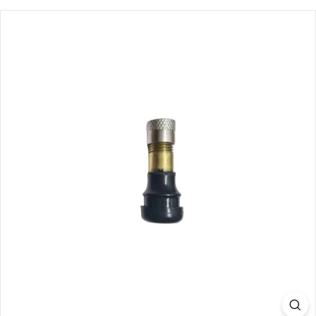
S.
C
O
M