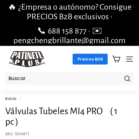
Ir
🔥 ¿Empresa o autónomo? Consigue
directamente
diapositivas
PRECIOS B2B exclusivos ·
al
pausa
contenido
📞 688 158 877 · ✉️
pengchengbrillante@gmail.com
P
Precios B2B
A
NAV
T
I
N
Busc
E
Inicio
/
T
E
Válvulas Tubeles MI4 PRO （1
P
pc）
L
U
SKU:
S00471