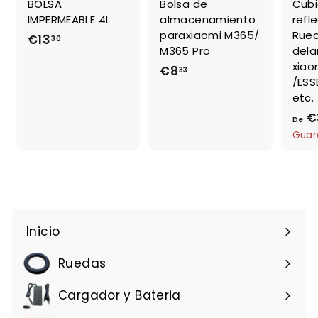
BOLSA
Bolsa de
Cubi
IMPERMEABLE 4L
almacenamiento
refl
paraxiaomi M365/
Rued
€13
€
30
M365 Pro
dela
1
xiao
€8
€
33
3
/ESS
8
,
etc.
,
3
€
De
3
0
Guar
3
Inicio
Ruedas
Cargador y Bateria