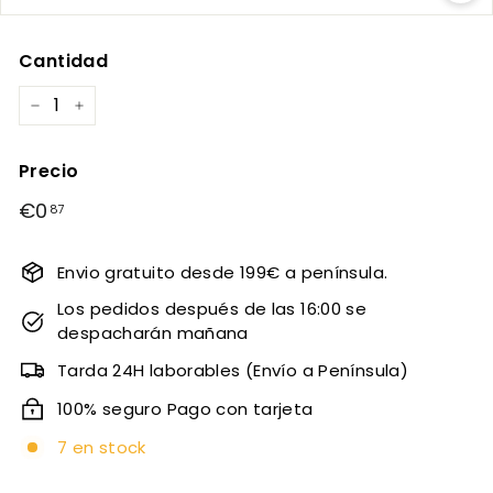
Cantidad
−
+
Precio
Precio
€0
€0,87
87
habitual
Envio gratuito desde 199€ a península.
Los pedidos después de las 16:00 se
despacharán mañana
Tarda 24H laborables (Envío a Península)
100% seguro Pago con tarjeta
7 en stock