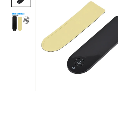
C
O
M