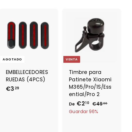
A
g
r
e
g
a
AGOTADO
VENTA
r
a
EMBELLECEDORES
Timbre para
l
RUEDAS (4PCS)
Patinete Xiaomi
c
a
M365/Pro/1S/Ess
€3
€
29
r
ential/Pro 2
3
r
€2
D
P
i
10
€49
€
De
,
00
t
r
4
e
Guardar 96%
2
o
9
e
€
9
,
c
2
0