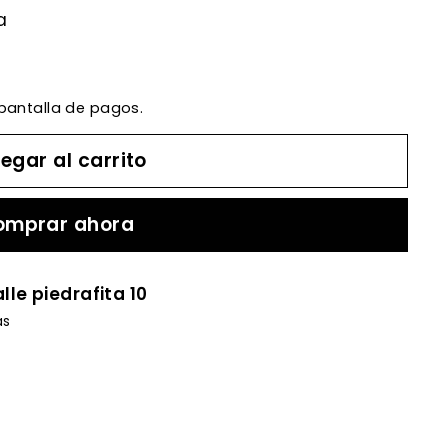
a
 pantalla de pagos.
egar al carrito
omprar ahora
lle piedrafita 10
as