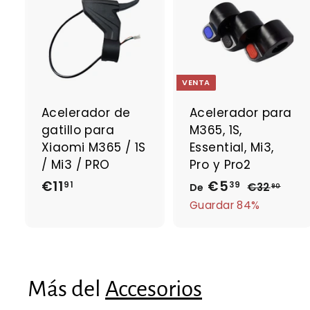
A
g
r
r
e
g
a
VENTA
r
r
a
Acelerador de
Acelerador para
l
l
gatillo para
M365, 1S,
c
a
Xiaomi M365 / 1S
Essential, Mi3,
r
r
/ Mi3 / PRO
Pro y Pro2
r
r
€11
€
€5
D
P
i
i
91
39
€32
€
De
90
t
t
r
3
1
e
Guardar 84%
o
2
e
1
€
,
c
,
5
9
i
9
,
0
o
1
3
Más del
Accesorios
h
9
a