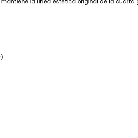
antiene la línea estética original de la cuarta
r)