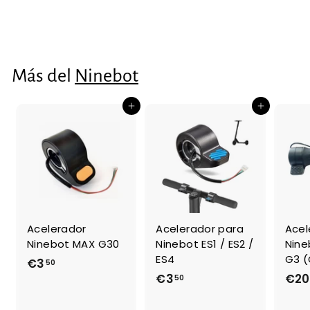
€9
€
73
9
,
7
Más del
Ninebot
3
Agregar al carrito
Agregar al carrito
Acelerador
Acelerador para
Acel
Ninebot MAX G30
Ninebot ES1 / ES2 /
Nine
ES4
G3 (
€3
€
50
€3
€
€20
50
3
3
,