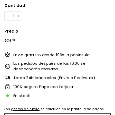
Cantidad
−
+
Precio
Precio
€9
€9,73
73
habitual
Envio gratuito desde 199€ a península.
Los pedidos después de las 16:00 se
despacharán mañana
Tarda 24H laborables (Envío a Península)
100% seguro Pago con tarjeta
En stock
Los
gastos de envío
se calculan en la pantalla de pagos.