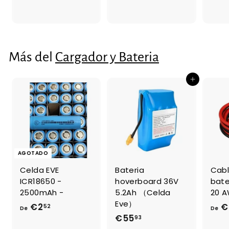
,
5
5
0
0
Más del
Cargador y Bateria
Agregar al carrito
AGOTADO
Celda EVE
Bateria
Cabl
ICR18650 -
hoverboard 36V
bate
2500mAh -
5.2Ah （Celda
20 
Eve）
€2
D
€
52
De
De
€55
€
93
e