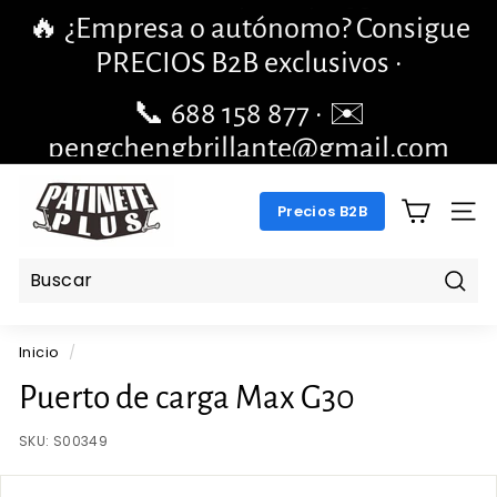
Ir
🔥 ¿Empresa o autónomo? Consigue
directamente
diapositivas
PRECIOS B2B exclusivos ·
al
pausa
contenido
📞 688 158 877 · ✉️
pengchengbrillante@gmail.com
P
Precios B2B
A
NAV
T
I
N
Busc
E
Inicio
/
T
E
Puerto de carga Max G30
P
SKU:
S00349
L
U