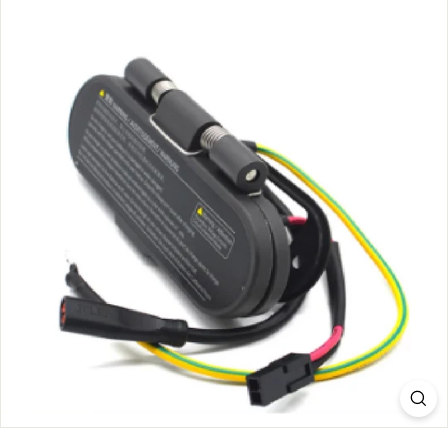
S.
C
O
M