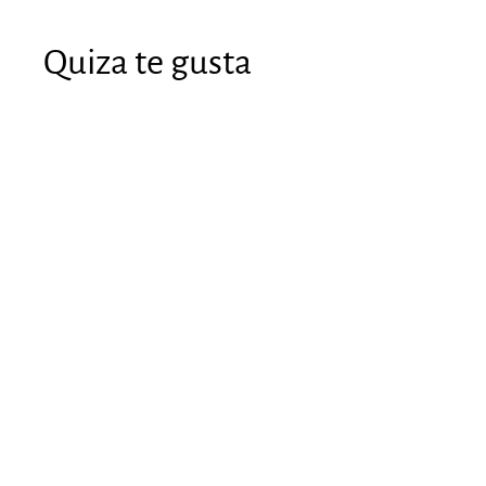
Quiza te gusta
VENTA
Pinza de Freno
XTECH
compatibles con
marcas Xiaomi,
SmartGyro,