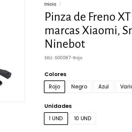
Inicio
/
Pinza de Freno X
marcas Xiaomi, S
Ninebot
SKU:
S00087-Rojo
Colores
Rojo
Negro
Azul
Var
Unidades
1 UND
10 UND