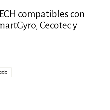
TECH compatibles con
martGyro, Cecotec y
iado