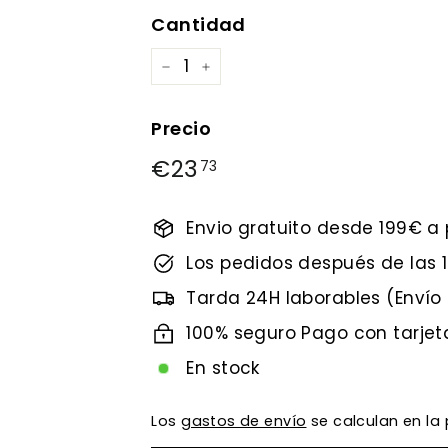
Cantidad
−
+
Precio
Precio
Precio
€23
€23,73
73
habitual
de
oferta
Envio gratuito desde 199€ a 
Los pedidos después de las
Tarda 24H laborables (Envío
100% seguro Pago con tarjet
En stock
Los
gastos de envío
se calculan en la