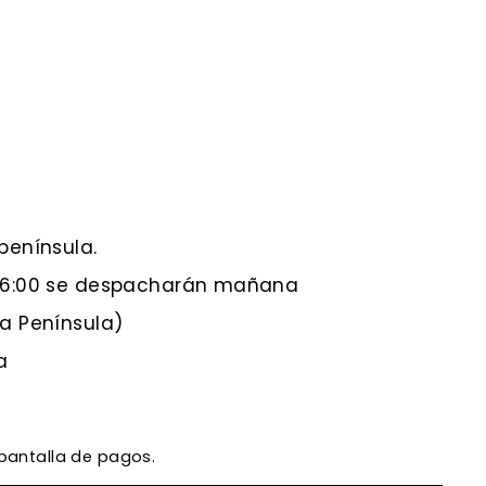
península.
 16:00 se despacharán mañana
 a Península)
a
 pantalla de pagos.