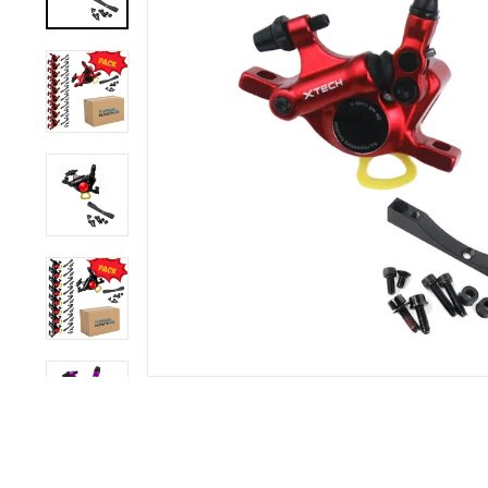
C
O
M