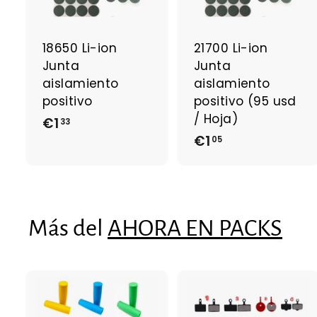
g
a
r
r
a
18650 Li-ion
21700 Li-ion
l
l
Junta
Junta
c
a
aislamiento
aislamiento
r
r
positivo
positivo (95 usd
r
r
/ Hoja)
€1
€
i
i
33
t
t
€1
€
1
05
o
1
,
,
3
0
3
5
Más del
AHORA EN PACKS