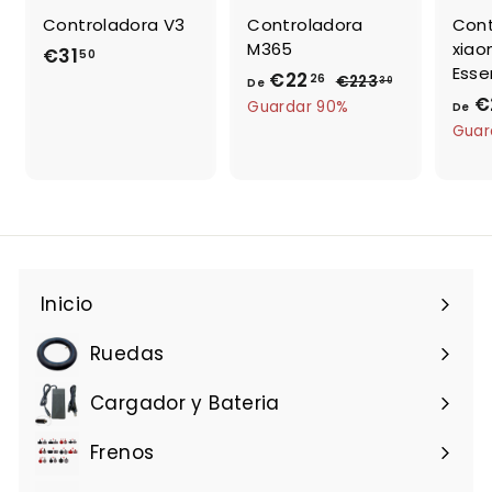
Controladora V3
Controladora
Cont
M365
xiao
€31
€
50
Esse
€22
D
P
26
3
€223
€
30
De
r
€
2
e
Guardar 90%
1
De
e
2
Guar
€
,
3
c
2
5
,
i
2
0
3
o
0
,
h
2
a
6
b
i
Inicio
t
u
Ruedas
a
l
Cargador y Bateria
Frenos