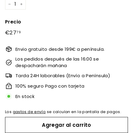
−
+
Precio
Precio
€27
€27,79
79
habitual
Envio gratuito desde 199€ a península.
Los pedidos después de las 16:00 se
despacharán mañana
Tarda 24H laborables (Envío a Península)
100% seguro Pago con tarjeta
En stock
Los
gastos de envío
se calculan en la pantalla de pagos.
Agregar al carrito