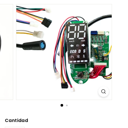
S.
C
O
M
Cantidad