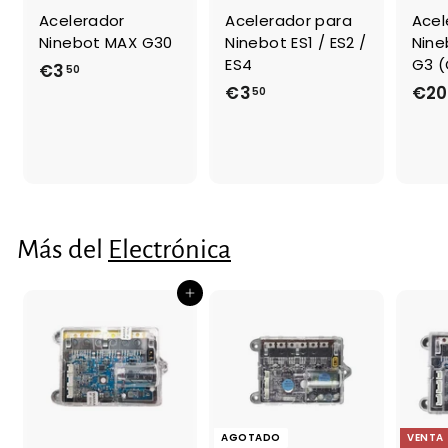
Acelerador
Acelerador para
Acel
Ninebot MAX G30
Ninebot ES1 / ES2 /
Nine
ES4
G3 (
€3
€
50
€3
€
€20
50
3
3
,
,
5
5
0
0
Más del
Electrónica
Agregar al carrito
AGOTADO
VENTA