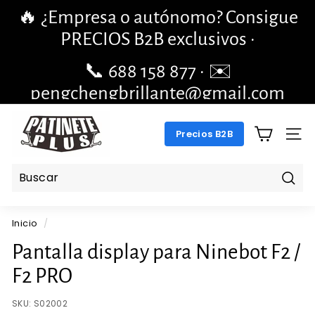
Ir
🔥 ¿Empresa o autónomo? Consigue
directamente
diapositivas
PRECIOS B2B exclusivos ·
al
pausa
contenido
📞 688 158 877 · ✉️
pengchengbrillante@gmail.com
P
Precios B2B
A
NAV
T
I
N
Busc
E
Inicio
/
T
E
Pantalla display para Ninebot F2 /
P
F2 PRO
L
U
SKU:
S02002