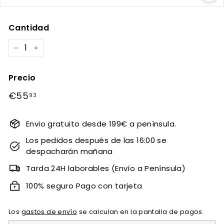
Cantidad
−
+
Precio
Precio
€55
€55,93
93
habitual
Envio gratuito desde 199€ a península.
Los pedidos después de las 16:00 se
despacharán mañana
Tarda 24H laborables (Envío a Península)
100% seguro Pago con tarjeta
Los
gastos de envío
se calculan en la pantalla de pagos.