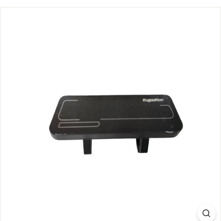
S.
C
O
M