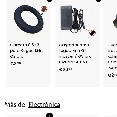
Agregar al carrito
Agregar al carrito
Camara 8.5×3
Cargador para
Gua
para Kugoo kirin
kugoo kirin G2
tras
G2 pro
master / G3 pro
Kuki
(Salida 58.8V)
/ sm
€3
€
90
Ryde
€20
€
93
3
€2
1
2
,
0
9
,
0
9
3
Más del
Electrónica