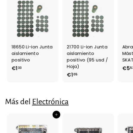
f
i
e
t
r
u
t
a
a
l
18650 Li-ion Junta
21700 Li-ion Junta
Abra
aislamiento
aislamiento
Mást
positivo
positivo (95 usd /
SKAT
Hoja)
€1
€
€5
33
5
€1
€
05
1
1
,
,
3
0
3
Más del
Electrónica
5
Agregar al carrito