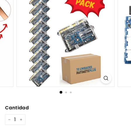
C
O
M
Cantidad
−
+