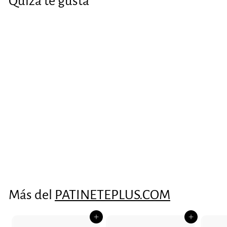
Quiza te gusta
VENTA
Pack 10 UND 一
Controladora V3
P
€279
€
P
30
€315
€
00
r
r
3
2
Guardar 11%
e
e
1
7
5
c
c
9
,
i
i
,
0
Más del
o
o
PATINETEPLUS.COM
0
3
d
h
0
e
a
Agregar al carrito
Agregar al carrito
o
b