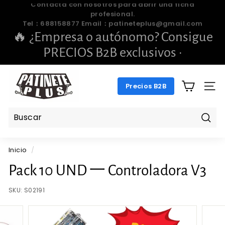
Ir
🔥 ¿Empresa o autónomo? Consigue
directamente
diapositivas
PRECIOS B2B exclusivos ·
al
pausa
contenido
📞 688 158 877 · ✉️
pengchengbrillante@gmail.com
P
Precios B2B
A
NAV
T
I
N
Busc
E
Inicio
/
T
E
Pack 10 UND 一 Controladora V3
P
SKU:
S02191
L
U
S.