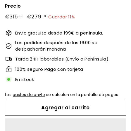
Precio
Precio
Precio
€315
€315,00
€279
€279,30
Guardar 11%
00
30
habitual
de
oferta
Envio gratuito desde 199€ a península.
Los pedidos después de las 16:00 se
despacharán mañana
Tarda 24H laborables (Envío a Península)
100% seguro Pago con tarjeta
En stock
Los
gastos de envío
se calculan en la pantalla de pagos.
Agregar al carrito