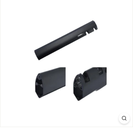
S.
C
O
M