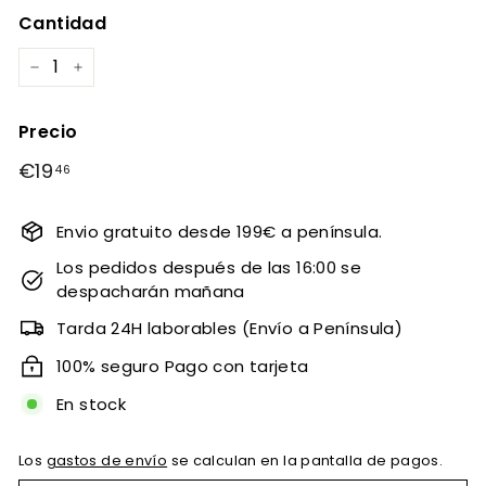
Cantidad
−
+
Precio
Precio
€19
€19,46
46
habitual
Envio gratuito desde 199€ a península.
Los pedidos después de las 16:00 se
despacharán mañana
Tarda 24H laborables (Envío a Península)
100% seguro Pago con tarjeta
En stock
Los
gastos de envío
se calculan en la pantalla de pagos.