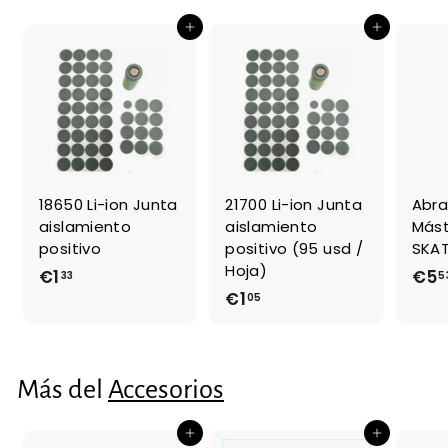
6
Agregar al carrito
Agregar al carrito
18650 Li-ion Junta
21700 Li-ion Junta
Abra
aislamiento
aislamiento
Mást
positivo
positivo (95 usd /
SKAT
Hoja)
€1
€
€5
33
5
€1
€
05
1
1
,
,
3
0
3
Más del
Accesorios
5
Agregar al carrito
Agregar al carrito