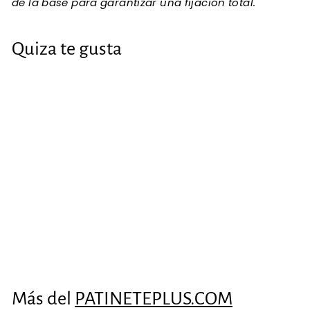
de la base para garantizar una fijación total.
Quiza te gusta
Mastil universal
(Modelo B)
€19
€
46
1
9
,
Más del
PATINETEPLUS.COM
4