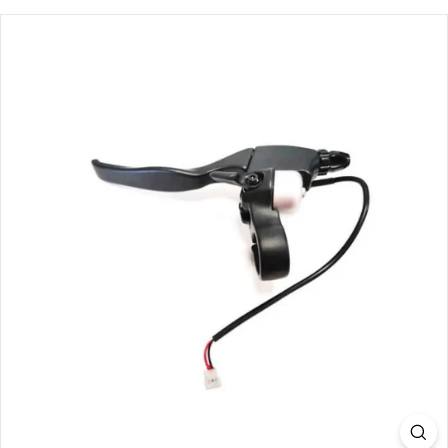
S.
C
O
M