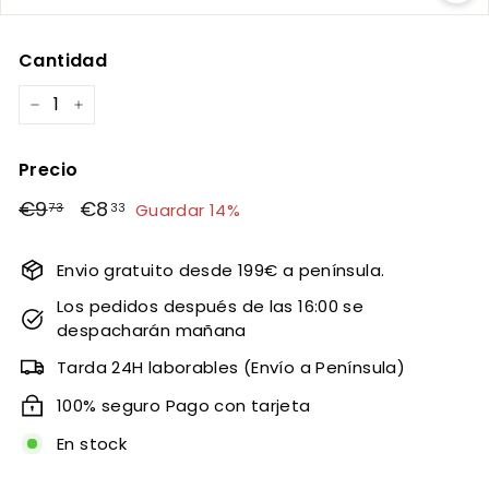
Cantidad
−
+
Precio
Precio
Precio
€9
€9,73
€8
€8,33
Guardar 14%
73
33
habitual
de
oferta
Envio gratuito desde 199€ a península.
Los pedidos después de las 16:00 se
despacharán mañana
Tarda 24H laborables (Envío a Península)
100% seguro Pago con tarjeta
En stock