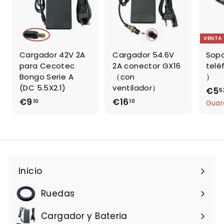
VENTA
Cargador 42V 2A
Cargador 54.6V
Sopo
para Cecotec
2A conector GX16
telé
Bongo Serie A
（con
）
(DC 5.5X2.1)
ventilador）
P
€5
5
€9
€
€16
€
r
10
10
Guar
e
9
1
c
,
6
i
1
,
o
0
1
d
0
e
Inicio
o
f
Ruedas
e
r
Cargador y Bateria
t