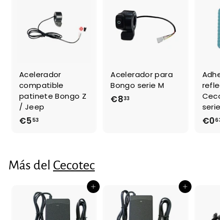
f
i
e
t
r
u
t
a
a
l
Acelerador
Acelerador para
Adhe
compatible
Bongo serie M
refl
patinete Bongo Z
Cec
€8
€
33
/ Jeep
seri
8
€5
€
€0
53
6
,
5
3
,
3
5
Más del
Cecotec
3
Agregar al carrito
Agregar al carrito