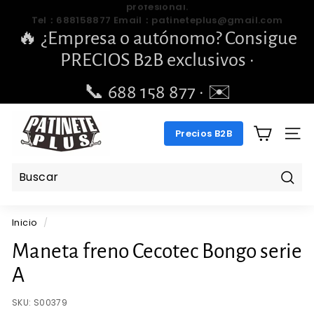
Ir
🔥 ¿Empresa o autónomo? Consigue
directamente
diapositivas
PRECIOS B2B exclusivos ·
al
pausa
contenido
📞 688 158 877 · ✉️
pengchengbrillante@gmail.com
P
Precios B2B
A
NAV
T
I
N
Busc
E
Inicio
/
T
E
Maneta freno Cecotec Bongo serie
P
A
L
U
SKU:
S00379