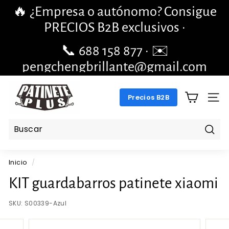
Ir
🔥 ¿Empresa o autónomo? Consigue
directamente
diapositivas
PRECIOS B2B exclusivos ·
al
pausa
contenido
📞 688 158 877 · ✉️
pengchengbrillante@gmail.com
P
Precios B2B
A
NAV
T
I
N
Busc
E
Inicio
/
T
E
KIT guardabarros patinete xiaomi
P
SKU:
S00339-Azul
L
U