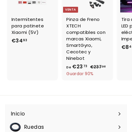
VENTA
Intermitentes
Pinza de Freno
Tira
para patinete
XTECH
LED 
Xiaomi (5V)
compatibles con
eléc
marcas Xiaomi,
Imp
€34
€
93
SmartGyro,
€8
4
3
Cecotec y
4
Ninebot
,
€23
D
P
73
€237
€
30
De
9
r
2
e
Guardar 90%
3
e
3
€
7
c
2
,
i
3
3
o
0
,
h
7
a
Inicio
3
b
i
Ruedas
t