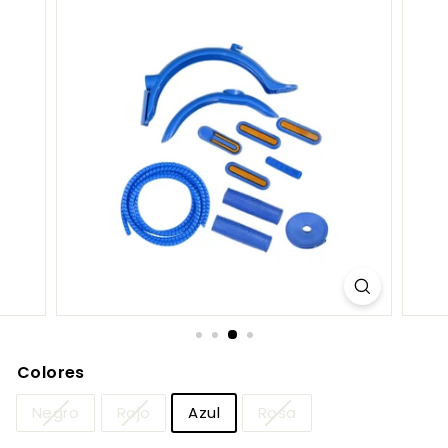
S.
C
O
M
Colores
Negro
Rojo
Azul
Rosa