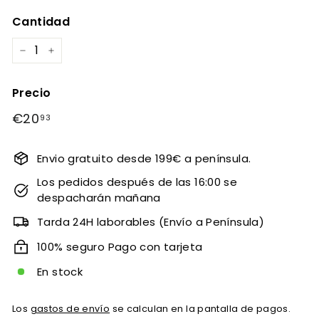
Cantidad
−
+
Precio
Precio
€20
€20,93
93
habitual
Envio gratuito desde 199€ a península.
Los pedidos después de las 16:00 se
despacharán mañana
Tarda 24H laborables (Envío a Península)
100% seguro Pago con tarjeta
En stock
Los
gastos de envío
se calculan en la pantalla de pagos.