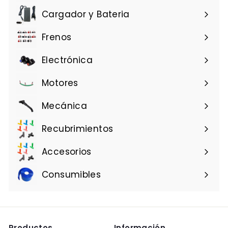
u
Cargador y Bateria
a
l
Frenos
Electrónica
Motores
Mecánica
Recubrimientos
Accesorios
Consumibles
Productos
Información