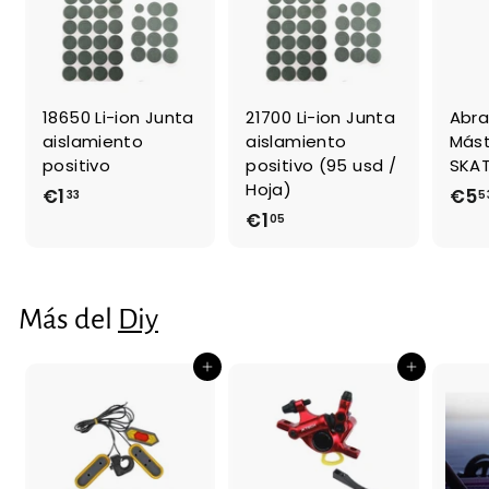
18650 Li-ion Junta
21700 Li-ion Junta
Abra
aislamiento
aislamiento
Mást
positivo
positivo (95 usd /
SKAT
Hoja)
€1
€
€5
33
5
€1
€
05
1
1
,
,
3
0
3
Más del
Diy
5
Agregar al carrito
Agregar al carrito