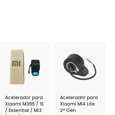
A
A
g
g
r
r
e
e
g
g
a
a
r
r
a
a
Acelerador para
Acelerador para
l
l
Xiaomi M365 / 1S
Xiaomi MI4 Lite
c
c
a
a
/ Essential / Mi3
2ª Gen