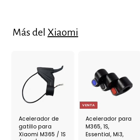
3
4
,
9
Más del
Xiaomi
3
A
g
r
r
e
g
a
VENTA
r
r
a
Acelerador de
Acelerador para
l
l
gatillo para
M365, 1S,
c
a
Xiaomi M365 / 1S
Essential, Mi3,