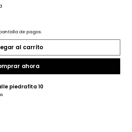
a
 pantalla de pagos.
egar al carrito
omprar ahora
lle piedrafita 10
as