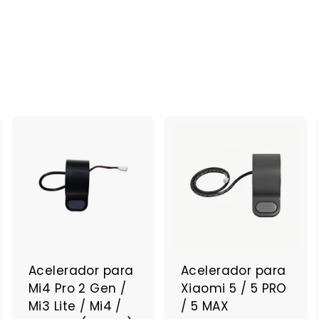
A
A
A
g
g
g
r
r
e
e
e
g
g
g
a
a
a
r
r
a
a
a
Acelerador para
Acelerador para
l
l
Mi4 Pro 2 Gen /
Xiaomi 5 / 5 PRO
c
c
c
a
a
a
Mi3 Lite / Mi4 /
/ 5 MAX