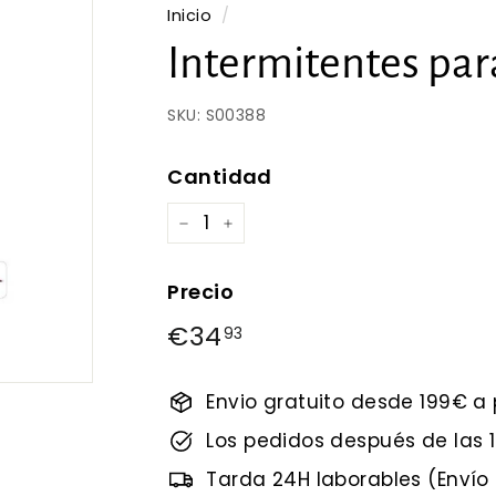
Inicio
/
Intermitentes par
SKU:
S00388
Cantidad
−
+
Precio
Precio
€34
€34,93
93
habitual
Envio gratuito desde 199€ a 
Los pedidos después de las
Tarda 24H laborables (Envío