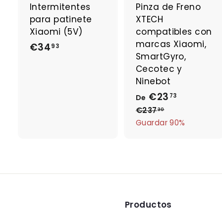
a
Intermitentes
Pinza de Freno
l
l
para patinete
XTECH
c
a
Xiaomi (5V)
compatibles con
r
r
marcas Xiaomi,
€34
€
93
r
r
SmartGyro,
i
i
3
t
t
Cecotec y
4
o
Ninebot
,
€23
D
P
73
De
9
r
e
€237
€
30
3
e
2
Guardar 90%
€
3
c
2
7
i
3
,
o
3
,
h
0
7
a
3
b
Productos
i
t