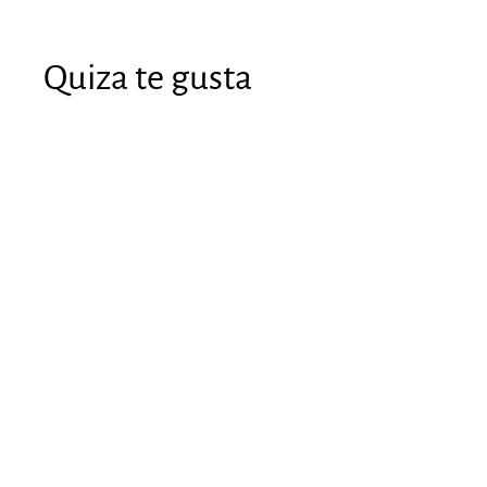
Quiza te gusta
Intermitentes
para patinete
Xiaomi (5V)
€34
€
93