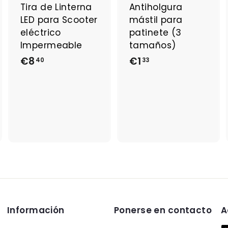
a
a
a
Tira de Linterna
Antiholgura
l
l
LED para Scooter
mástil para
c
c
c
a
a
a
eléctrico
patinete (3
r
r
Impermeable
tamaños)
r
r
€8
€
€1
€
i
i
40
33
t
t
8
1
o
o
o
,
,
4
3
0
3
Información
Ponerse en contacto
A