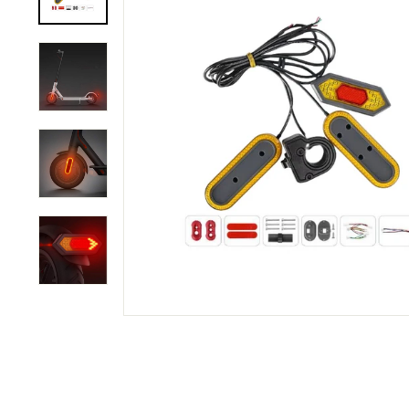
C
O
M