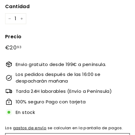
Cantidad
−
+
Precio
Precio
€20
€20,93
93
habitual
Envio gratuito desde 199€ a península.
Los pedidos después de las 16:00 se
despacharán mañana
Tarda 24H laborables (Envío a Península)
100% seguro Pago con tarjeta
En stock
Los
gastos de envío
se calculan en la pantalla de pagos.