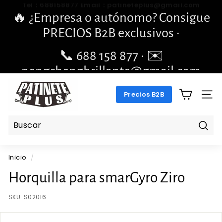
Ir
🔥 ¿Empresa o autónomo? Consigue
directamente
diapositivas
PRECIOS B2B exclusivos ·
al
pausa
contenido
📞 688 158 877 · ✉️
pengchengbrillante@gmail.com
P
Precios B2B
A
NAV
T
I
N
Busc
E
Inicio
/
T
E
Horquilla para smarGyro Ziro
P
SKU:
S02016
L
U