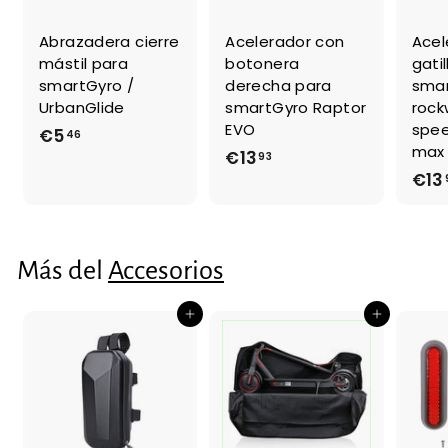
Abrazadera cierre
Acelerador con
Acel
mástil para
botonera
gati
smartGyro /
derecha para
sma
UrbanGlide
smartGyro Raptor
rock
EVO
spee
€5
€
46
max 
€13
€
93
5
€13
1
,
3
4
,
6
9
Más del
Accesorios
3
Agregar al carrito
Agregar al carrito