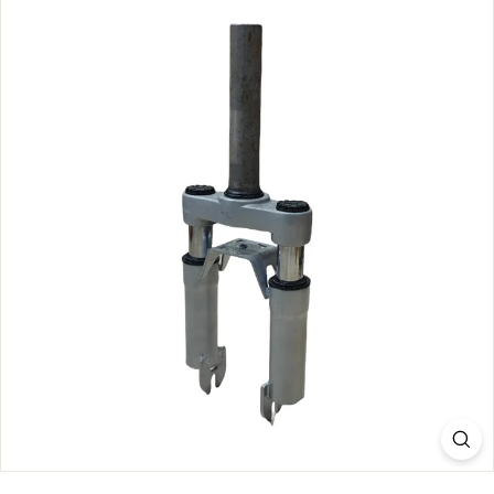
S.
C
O
M