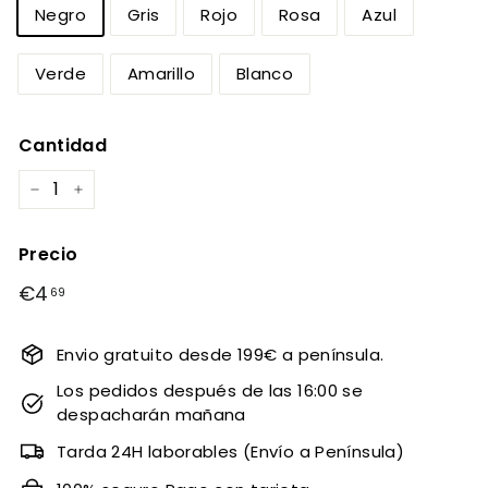
Negro
Gris
Rojo
Rosa
Azul
Verde
Amarillo
Blanco
Cantidad
−
+
Precio
Precio
€4
€4,69
69
habitual
Envio gratuito desde 199€ a península.
Los pedidos después de las 16:00 se
despacharán mañana
Tarda 24H laborables (Envío a Península)