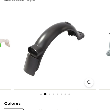
C
O
M
Colores