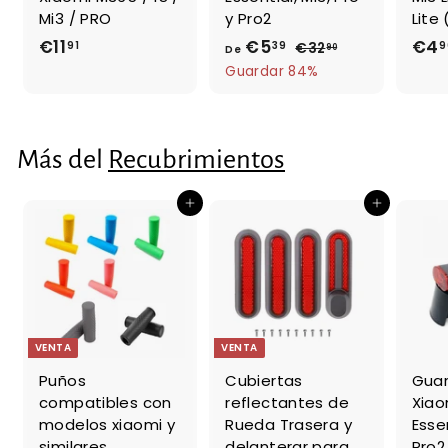
Mi3 / PRO
y Pro2
Lite
€11
€
€5
D
P
€4
91
39
9
€32
€
90
De
r
3
1
e
Guardar 84%
e
2
1
€
,
c
,
5
9
i
9
,
0
Más del
Recubrimientos
o
1
3
h
9
a
Agregar al carrito
Agregar al carrito
b
i
t
u
a
l
VENTA
VENTA
Puños
Cubiertas
Guar
compatibles con
reflectantes de
Xiao
modelos xiaomi y
Rueda Trasera y
Essen
similares
delanterar para
Pro2.