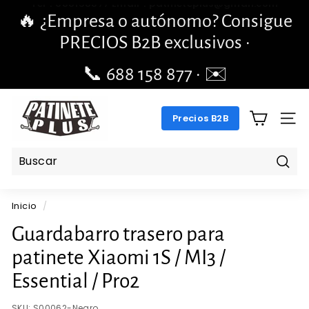
Ir
🔥 ¿Empresa o autónomo? Consigue
directamente
diapositivas
PRECIOS B2B exclusivos ·
al
pausa
contenido
📞 688 158 877 · ✉️
pengchengbrillante@gmail.com
P
Precios B2B
A
NAV
T
I
N
Busc
E
Inicio
/
T
E
Guardabarro trasero para
P
patinete Xiaomi 1S / MI3 /
L
Essential / Pro2
U
S.
SKU:
S00062-Negro