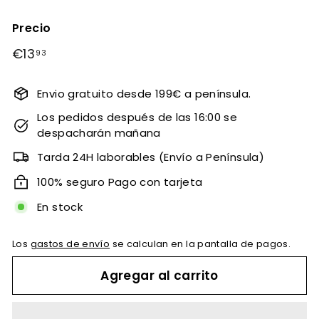
Precio
Precio
€13
€13,93
93
habitual
Envio gratuito desde 199€ a península.
Los pedidos después de las 16:00 se
despacharán mañana
Tarda 24H laborables (Envío a Península)
100% seguro Pago con tarjeta
En stock
Los
gastos de envío
se calculan en la pantalla de pagos.
Agregar al carrito