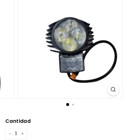
S.
C
O
M
Cantidad
−
+