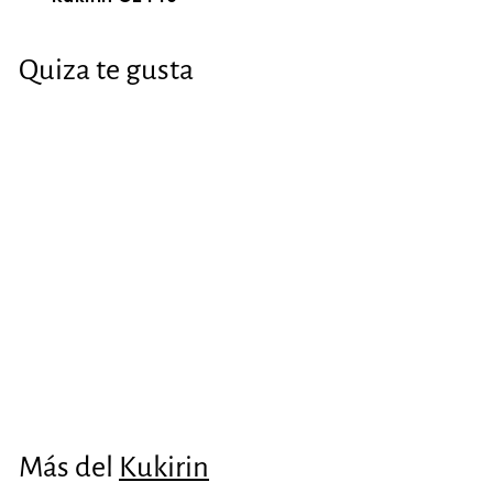
Quiza te gusta
Faro con claxon
Kukirin G2 Pro
€11
€
13
1
1
,
Más del
Kukirin
1