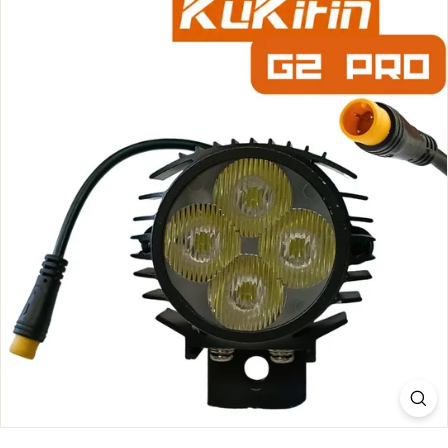
S.
C
O
M