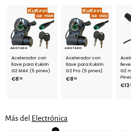
3
AGOTADO
AGOTADO
Acelerador con
Acelerador con
Acel
llave para Kukirin
llave para Kukirin
lleve
G2 MAX (5 pines)
G2 Pro (5 pines)
G2 m
Pine
€8
€
€8
€
19
19
€13
8
8
,
,
1
1
9
9
Más del
Electrónica