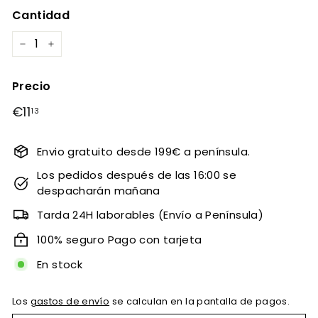
Cantidad
−
+
Precio
Precio
€11
€11,13
13
habitual
Envio gratuito desde 199€ a península.
Los pedidos después de las 16:00 se
despacharán mañana
Tarda 24H laborables (Envío a Península)
100% seguro Pago con tarjeta
En stock
Los
gastos de envío
se calculan en la pantalla de pagos.