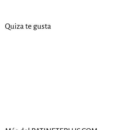
Quiza te gusta
AGOTADO
Controladora JP
36V 25A
€41
€
86
4
1
,