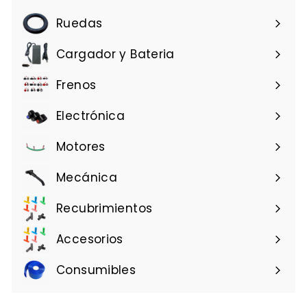
t
u
Ruedas
a
l
Cargador y Bateria
Frenos
Electrónica
Motores
Mecánica
Recubrimientos
Accesorios
Consumibles