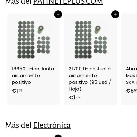
Más del
PATINETEPLUS.COM
8
6
Agregar al carrito
Agregar al carrito
18650 Li-ion Junta
21700 Li-ion Junta
Abra
aislamiento
aislamiento
Mást
positivo
positivo (95 usd /
SKAT
Hoja)
€1
€
€5
33
5
€1
€
05
1
1
,
,
3
0
3
Más del
Electrónica
5