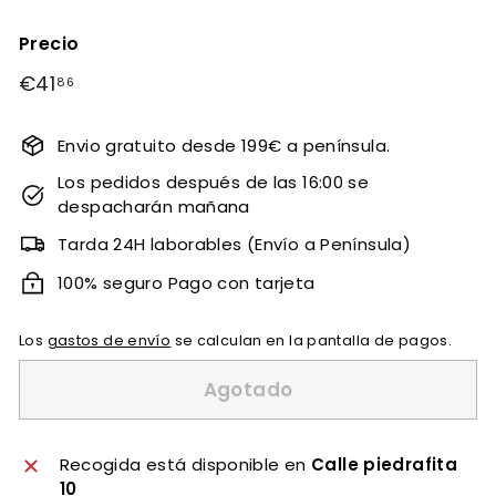
Precio
Precio
€41
€41,86
86
habitual
Envio gratuito desde 199€ a península.
Los pedidos después de las 16:00 se
despacharán mañana
Tarda 24H laborables (Envío a Península)
100% seguro Pago con tarjeta
Los
gastos de envío
se calculan en la pantalla de pagos.
Agotado
Recogida está disponible en
Calle piedrafita
10