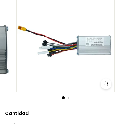
S.
C
O
M
Cantidad
−
+