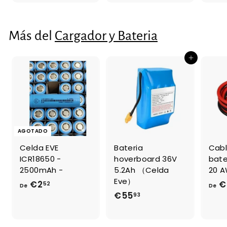
1
,
,
3
0
3
Más del
Cargador y Bateria
5
Agregar al carrito
AGOTADO
Celda EVE
Bateria
Cabl
ICR18650 -
hoverboard 36V
bate
2500mAh -
5.2Ah （Celda
20 
Eve）
€2
D
€
52
De
De
€55
€
93
e
5
€
5
2