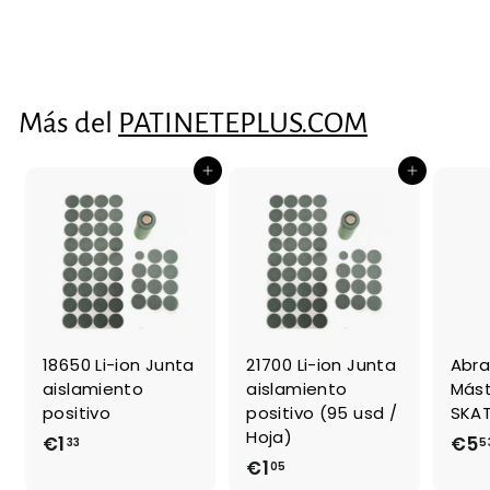
€13
€
93
1
3
,
Más del
PATINETEPLUS.COM
9
3
Agregar al carrito
Agregar al carrito
18650 Li-ion Junta
21700 Li-ion Junta
Abra
aislamiento
aislamiento
Mást
positivo
positivo (95 usd /
SKAT
Hoja)
€1
€
€5
33
5
€1
€
05
1