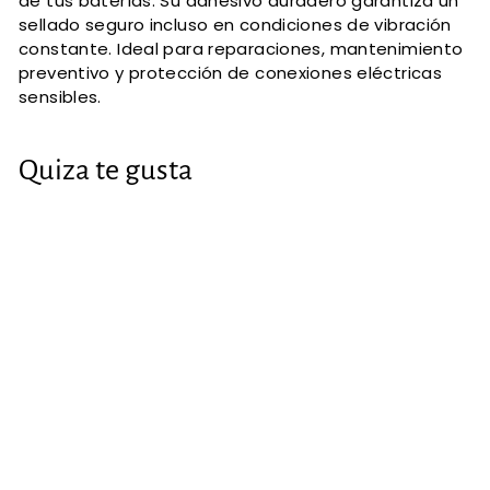
de tus baterías. Su adhesivo duradero garantiza un
sellado seguro incluso en condiciones de vibración
constante. Ideal para reparaciones, mantenimiento
preventivo y protección de conexiones eléctricas
sensibles.
Quiza te gusta
Cinta
impermeable
para batería de
litio 8CM*50M