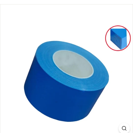
S.
C
O
M