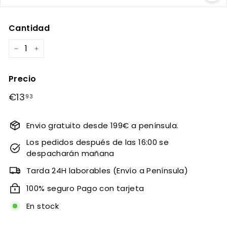
Cantidad
−
+
Precio
Precio
€13
€13,93
93
habitual
Envio gratuito desde 199€ a península.
Los pedidos después de las 16:00 se
despacharán mañana
Tarda 24H laborables (Envío a Península)
100% seguro Pago con tarjeta
En stock